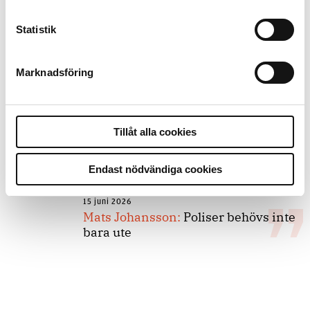
Statistik
8 juli 2026
Replik:
Det är inte evidenskrav som
bakbinder polisen
Marknadsföring
7 juli 2026
Tillåt alla cookies
Debatt:
Med för höga krav på evidens
kan polisen inte göra något alls
Endast nödvändiga cookies
15 juni 2026
Mats Johansson:
Poliser behövs inte
bara ute