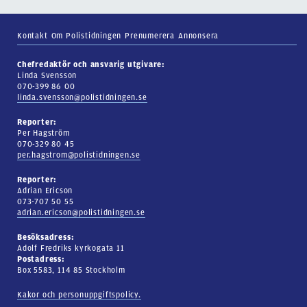
Kontakt
Om Polistidningen
Prenumerera
Annonsera
Chefredaktör och ansvarig utgivare:
Linda Svensson
070-399 86 00
linda.svensson@polistidningen.se
Reporter:
Per Hagström
070-329 80 45
per.hagstrom@polistidningen.se
Reporter:
Adrian Ericson
073-707 50 55
adrian.ericson@polistidningen.se
Besöksadress:
Adolf Fredriks kyrkogata 11
Postadress:
Box 5583, 114 85 Stockholm
Kakor och personuppgiftspolicy.