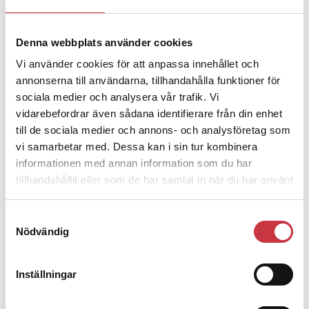
Denna webbplats använder cookies
4 juni 2026
Polisregionen erkänner fel: ”Kommer
Vi använder cookies för att anpassa innehållet och
att rättas till”
annonserna till användarna, tillhandahålla funktioner för
sociala medier och analysera vår trafik. Vi
vidarebefordrar även sådana identifierare från din enhet
till de sociala medier och annons- och analysföretag som
vi samarbetar med. Dessa kan i sin tur kombinera
informationen med annan information som du har
Debatt
tillhandahållit eller som de har samlat in när du har använt
deras tjänster.
9 juli 2026
Samtyckesval
Slutreplik:
Det handlar om
Nödvändig
kunskapsstyrning – inte om
forskarnas motiv
Inställningar
8 juli 2026