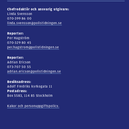
Chefredaktör och ansvarig utgivare:
Linda Svensson
070-399 86 00
linda.svensson@polistidningen.se
Reporter:
Per Hagström
070-329 80 45
per.hagstrom@polistidningen.se
Reporter:
Adrian Ericson
073-707 50 55
adrian.ericson@polistidningen.se
Besöksadress:
Adolf Fredriks kyrkogata 11
Postadress:
Box 5583, 114 85 Stockholm
Kakor och personuppgiftspolicy.