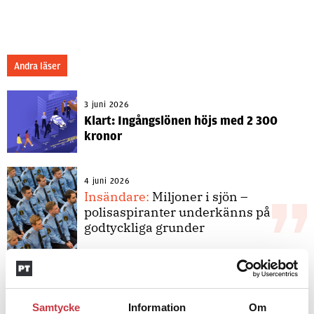
Andra läser
3 juni 2026
Klart: Ingångslönen höjs med 2 300
kronor
4 juni 2026
Insändare:
Miljoner i sjön –
polisaspiranter underkänns på
godtyckliga grunder
1 juni 2026
Jens Mårtensson:
Snart 20 år i tjänst
Samtycke
Information
Om
– nu ska han lära sig grunderna