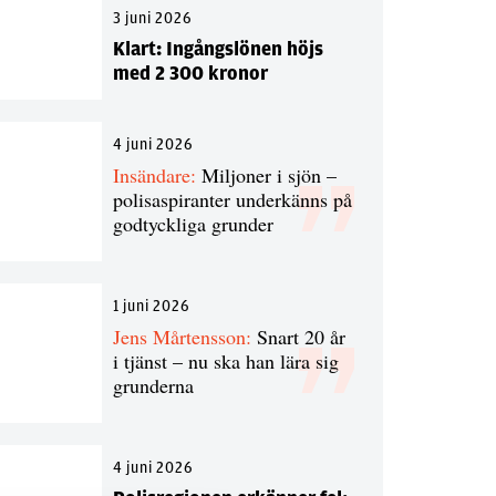
3 juni 2026
Klart: Ingångslönen höjs
med 2 300 kronor
4 juni 2026
Insändare:
Miljoner i sjön –
polisaspiranter underkänns på
godtyckliga grunder
1 juni 2026
Jens Mårtensson:
Snart 20 år
i tjänst – nu ska han lära sig
grunderna
4 juni 2026