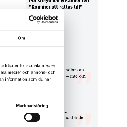
Polisregionen erkänner fel:
”Kommer att rättas till”
Om
Debatt
9 juli 2026
funktioner för sociala medier
Slutreplik:
Det handlar om
ociala medier och annons- och
kunskapsstyrning – inte om
an information som du har
forskarnas motiv
8 juli 2026
Marknadsföring
Replik:
Det är inte
evidenskrav som bakbinder
polisen