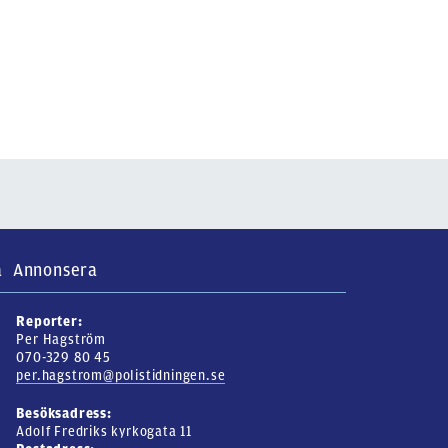
a
Annonsera
Reporter:
Per Hagström
070-329 80 45
per.hagstrom@polistidningen.se
Besöksadress:
Adolf Fredriks kyrkogata 11