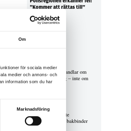
Polisregionen erkänner fel:
”Kommer att rättas till”
Om
Debatt
9 juli 2026
funktioner för sociala medier
Slutreplik:
Det handlar om
ociala medier och annons- och
kunskapsstyrning – inte om
an information som du har
forskarnas motiv
8 juli 2026
Marknadsföring
Replik:
Det är inte
evidenskrav som bakbinder
polisen