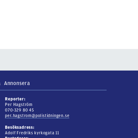
a
Annonsera
Reporter:
Per Hagström
070-329 80 45
per.hagstrom@polistidningen.se
Besöksadress:
Adolf Fredriks kyrkogata 11