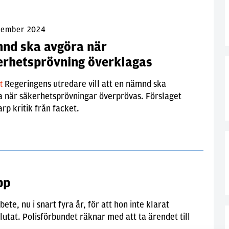
cember 2024
nd ska avgöra när
erhetsprövning överklagas
Regeringens utredare vill att en nämnd ska
lt
a när säkerhetsprövningar överprövas. Förslaget
arp kritik från facket.
pp
ete, nu i snart fyra år, för att hon inte klarat
utat. Polisförbundet räknar med att ta ärendet till