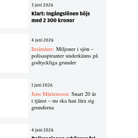
3 juni 2026
Klart: Ingångslönen höjs
med 2 300 kronor
4 juni 2026
Insändare:
Miljoner i sjön –
polisaspiranter underkänns på
godtyckliga grunder
1 juni 2026
Jens Mårtensson:
Snart 20 år
i tjänst – nu ska han lära sig
grunderna
4 juni 2026