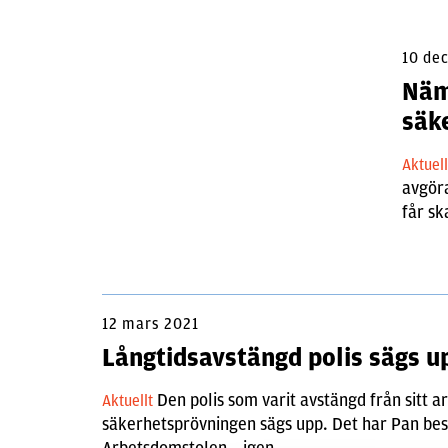
10 de
Näm
säk
Aktuel
avgör
får sk
12 mars 2021
Långtidsavstängd polis sägs u
Den polis som varit avstängd från sitt arb
Aktuellt
säkerhetsprövningen sägs upp. Det har Pan besl