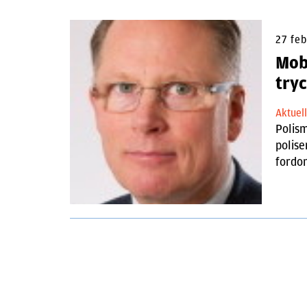
27 feb
Mob
try
Aktuel
Polism
polise
fordo