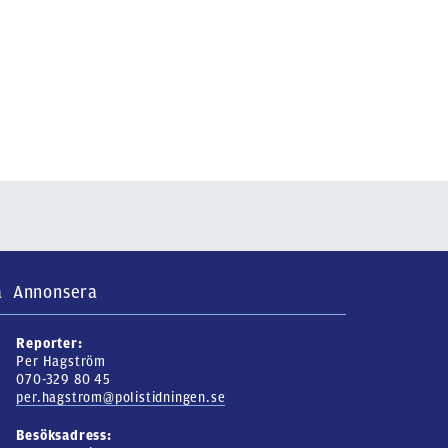
a
Annonsera
Reporter:
Per Hagström
070-329 80 45
per.hagstrom@polistidningen.se
Besöksadress: