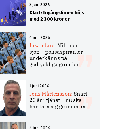
3 juni 2026
Klart: Ingångslönen höjs
med 2 300 kronor
4 juni 2026
Insändare:
Miljoner i
sjön – polisaspiranter
underkänns på
godtyckliga grunder
1 juni 2026
Jens Mårtensson:
Snart
20 år i tjänst – nu ska
han lära sig grunderna
4 juni 2026