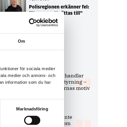
Polisregionen erkänner fel:
”Kommer att rättas till”
Om
Debatt
9 juli 2026
funktioner för sociala medier
Slutreplik:
Det handlar
ociala medier och annons- och
om kunskapsstyrning –
an information som du har
inte om forskarnas motiv
Marknadsföring
8 juli 2026
Replik:
Det är inte
evidenskrav som