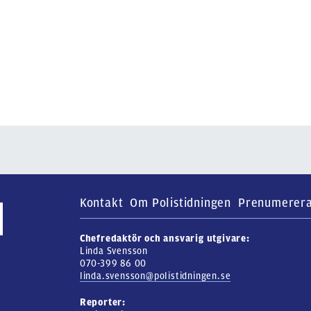
Kontakt
Om Polistidningen
Prenumerer
Chefredaktör och ansvarig utgivare:
Linda Svensson
070-399 86 00
linda.svensson@polistidningen.se
Reporter: