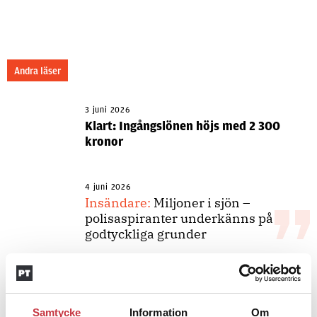
Andra läser
3 juni 2026
Klart: Ingångslönen höjs med 2 300
kronor
4 juni 2026
Insändare:
Miljoner i sjön –
polisaspiranter underkänns på
godtyckliga grunder
1 juni 2026
Jens Mårtensson:
Snart 20 år i tjänst
Samtycke
Information
Om