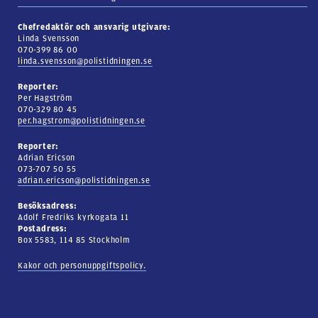
Chefredaktör och ansvarig utgivare:
Linda Svensson
070-399 86 00
linda.svensson@polistidningen.se
Reporter:
Per Hagström
070-329 80 45
per.hagstrom@polistidningen.se
Reporter:
Adrian Ericson
073-707 50 55
adrian.ericson@polistidningen.se
Besöksadress:
Adolf Fredriks kyrkogata 11
Postadress:
Box 5583, 114 85 Stockholm
Kakor och personuppgiftspolicy.