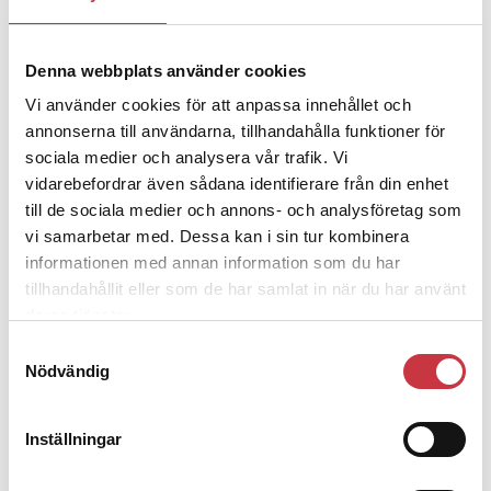
– nu ska han lära sig grunderna
Denna webbplats använder cookies
4 juni 2026
Vi använder cookies för att anpassa innehållet och
Polisregionen erkänner fel: ”Kommer
annonserna till användarna, tillhandahålla funktioner för
att rättas till”
sociala medier och analysera vår trafik. Vi
vidarebefordrar även sådana identifierare från din enhet
till de sociala medier och annons- och analysföretag som
vi samarbetar med. Dessa kan i sin tur kombinera
informationen med annan information som du har
Debatt
tillhandahållit eller som de har samlat in när du har använt
deras tjänster.
9 juli 2026
Samtyckesval
Slutreplik:
Det handlar om
Nödvändig
kunskapsstyrning – inte om
forskarnas motiv
Inställningar
8 juli 2026