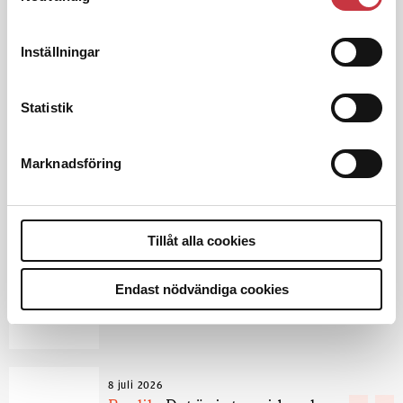
Inställningar
4 juni 2026
Polisregionen erkänner fel: ”Kommer
att rättas till”
Statistik
Marknadsföring
Debatt
Tillåt alla cookies
9 juli 2026
Slutreplik:
Det handlar om
Endast nödvändiga cookies
kunskapsstyrning – inte om
forskarnas motiv
8 juli 2026