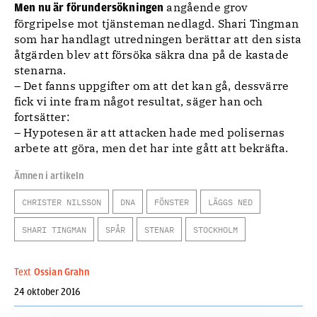
angående grov
Men nu är förundersökningen
förgripelse mot tjänsteman nedlagd. Shari Tingman
som har handlagt utredningen berättar att den sista
åtgärden blev att försöka säkra dna på de kastade
stenarna.
– Det fanns uppgifter om att det kan gå, dessvärre
fick vi inte fram något resultat, säger han och
fortsätter:
– Hypotesen är att attacken hade med polisernas
arbete att göra, men det har inte gått att bekräfta.
Ämnen i artikeln
CHRISTER NILSSON
DNA
FÖNSTER
LÄGGS NED
SHARI TINGMAN
SPÅR
STENAR
STOCKHOLM
Text
Ossian Grahn
24 oktober 2016