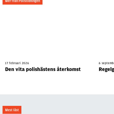
Mer från Polistidningen
17 februari 2026
6 septemb
Den vita polishästens återkomst
Regelg
Mest läst