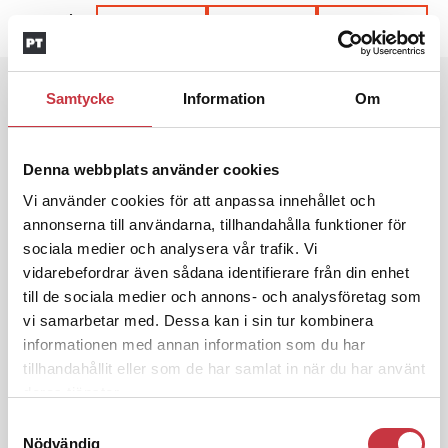
Dela artikel:
Facebook
X
E-post
Andra läser
Samtycke
Information
Om
3 juni 2026
Klart: Ingångslönen höjs med 2 300
Denna webbplats använder cookies
kronor
Vi använder cookies för att anpassa innehållet och
annonserna till användarna, tillhandahålla funktioner för
sociala medier och analysera vår trafik. Vi
4 juni 2026
Insändare:
Miljoner i sjön –
vidarebefordrar även sådana identifierare från din enhet
polisaspiranter underkänns på
till de sociala medier och annons- och analysföretag som
godtyckliga grunder
vi samarbetar med. Dessa kan i sin tur kombinera
informationen med annan information som du har
tillhandahållit eller som de har samlat in när du har använt
1 juni 2026
deras tjänster.
Jens Mårtensson:
Snart 20 år i tjänst
Samtyckesval
– nu ska han lära sig grunderna
Nödvändig