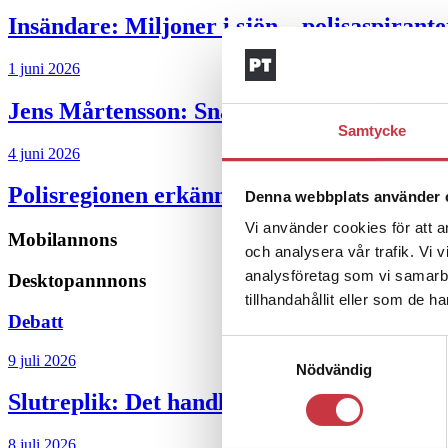
Insändare:
Miljoner i sjön – polisaspiran
1 juni 2026
Jens Mårtensson:
Snart 20 år i tjänst – n
Samtycke
4 juni 2026
Polisregionen erkänner fel: ”Kommer att rä
Denna webbplats använder 
Vi använder cookies för att a
Mobilannons
och analysera vår trafik. Vi 
analysföretag som vi samarb
Desktopannnons
tillhandahållit eller som de h
Debatt
Samtyckesval
9 juli 2026
Nödvändig
Slutreplik:
Det handlar om kunskapsstyrni
8 juli 2026