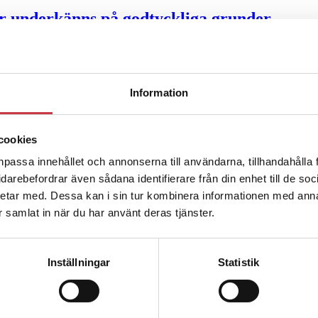
ter underkänns på godtyckliga grunder
u ska han lära sig grunderna
Information
ttas till”
cookies
npassa innehållet och annonserna till användarna, tillhandahålla 
vidarebefordrar även sådana identifierare från din enhet till de s
etar med. Dessa kan i sin tur kombinera informationen med ann
ar samlat in när du har använt deras tjänster.
Inställningar
Statistik
ng – inte om forskarnas motiv