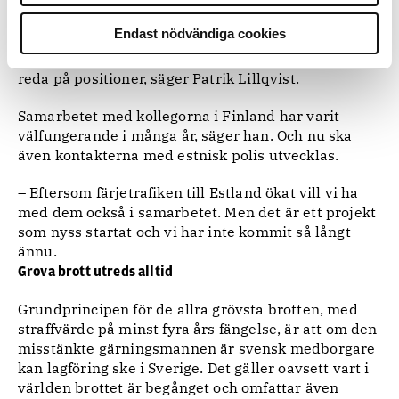
försöker följa territorialgränserna är det inte alltid
möjligt. Många gånger vet inte offret när
Endast nödvändiga cookies
övergreppet skedde och då hjälper det inte att
plocka ut information ur fartygets GPS för att ta
reda på positioner, säger Patrik Lillqvist.
Samarbetet med kollegorna i Finland har varit
välfungerande i många år, säger han. Och nu ska
även kontakterna med estnisk polis utvecklas.
– Eftersom färjetrafiken till Estland ökat vill vi ha
med dem också i samarbetet. Men det är ett projekt
som nyss startat och vi har inte kommit så långt
ännu.
Grova brott utreds alltid
Grundprincipen för de allra grövsta brotten, med
straffvärde på minst fyra års fängelse, är att om den
misstänkte gärningsmannen är svensk medborgare
kan lagföring ske i Sverige. Det gäller oavsett vart i
världen brottet är begånget och omfattar även