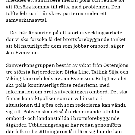
inleddes ett samarbete mellan polis och redare för
att försöka komma till rätta med problemen. Den
tolfte februari i år skrev parterna under ett
samverkansavtal.
– Det här är starten på ett stort utvecklingsarbete
där vi ska försöka få det brottsförebyggande tänket
att bli naturligt för dem som jobbar ombord, säger
Jan Evensson.
Samverkansgruppen består av vd:ar från Östersjöns
tre största färjerederier: Birka Line, Tallink Silja och
Viking Line och leds av Jan Evensson. Enligt avtalet
ska polis kontinuerligt förse rederierna med
information om brottsutvecklingen ombord. Det ska
finnas kontaktpoliser som är väl insatta i
situationen till sjöss och som rederierna kan vända
sig till. Polisen ska också återkommande utbilda
ombord- och landanställda i brottsförebyggande
åtgärder. Utbildningsdagar har redan genomförts
där folk ur besättningarna fått lära sig hur de kan