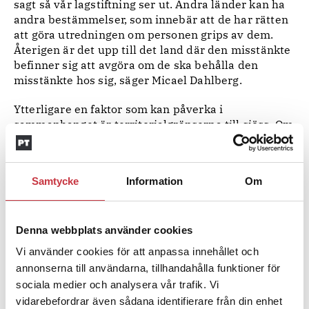
sagt så vår lagstiftning ser ut. Andra länder kan ha
andra bestämmelser, som innebär att de har rätten
att göra utredningen om personen grips av dem.
Återigen är det upp till det land där den misstänkte
befinner sig att avgöra om de ska behålla den
misstänkte hos sig, säger Micael Dahlberg.
Ytterligare en faktor som kan påverka i
sammanhanget är territorialgränserna till sjöss. Om
ett brott begås på utländskt vatten, på ett icke
svenskflaggat fartyg och av en utländsk medborgare
kan svenska myndigheter inte utreda eller väcka
Samtycke
Information
Om
åtal om den misstänkte inte finns i Sverige.
– Men om vi tittar på Finlandstrafiken och
våldtäkter är ju det inget problem eftersom den
Denna webbplats använder cookies
gärningen är ett brott i bägge länder, säger Micael
Vi använder cookies för att anpassa innehållet och
Dahlberg.
annonserna till användarna, tillhandahålla funktioner för
sociala medier och analysera vår trafik. Vi
Men trots att regelverket inte är glasklart i alla
vidarebefordrar även sådana identifierare från din enhet
delar och att olika länders lagstiftning ibland