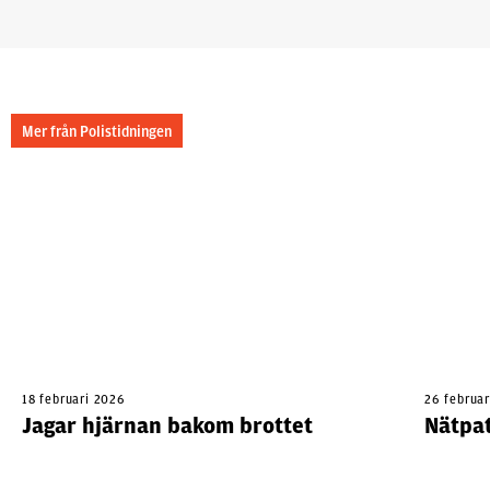
Mer från Polistidningen
18 februari 2026
26 februa
Jagar hjärnan bakom brottet
Nätpat