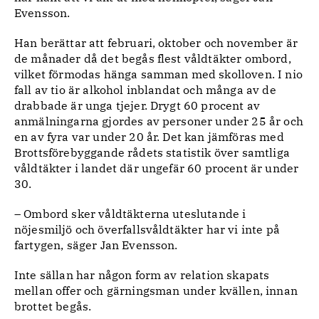
Evensson.
Han berättar att februari, oktober och november är
de månader då det begås flest våldtäkter ombord,
vilket förmodas hänga samman med skolloven. I nio
fall av tio är alkohol inblandat och många av de
drabbade är unga tjejer. Drygt 60 procent av
anmälningarna gjordes av personer under 25 år och
en av fyra var under 20 år. Det kan jämföras med
Brottsförebyggande rådets statistik över samtliga
våldtäkter i landet där ungefär 60 procent är under
30.
– Ombord sker våldtäkterna uteslutande i
nöjesmiljö och överfallsvåldtäkter har vi inte på
fartygen, säger Jan Evensson.
Inte sällan har någon form av relation skapats
mellan offer och gärningsman under kvällen, innan
brottet begås.