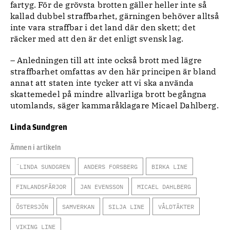
fartyg. För de grövsta brotten gäller heller inte så
kallad dubbel straffbarhet, gärningen behöver alltså
inte vara straffbar i det land där den skett; det
räcker med att den är det enligt svensk lag.
– Anledningen till att inte också brott med lägre
straffbarhet omfattas av den här principen är bland
annat att staten inte tycker att vi ska använda
skattemedel på mindre allvarliga brott begångna
utomlands, säger kammaråklagare Micael Dahlberg.
Linda Sundgren
Ämnen i artikeln
¨LINDA SUNDGREN
ANDERS FORSBERG
BIRKA LINE
FINLANDSFÄRJOR
JAN EVENSSON
MICAEL DAHLBERG
ÖSTERSJÖN
SAMVERKAN
SILJA LINE
VÅLDTÄKTER
VIKING LINE