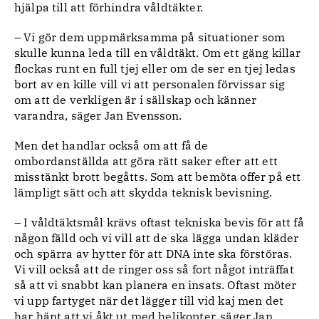
hjälpa till att förhindra våldtäkter.
– Vi gör dem uppmärksamma på situationer som
skulle kunna leda till en våldtäkt. Om ett gäng killar
flockas runt en full tjej eller om de ser en tjej ledas
bort av en kille vill vi att personalen förvissar sig
om att de verkligen är i sällskap och känner
varandra, säger Jan Evensson.
Men det handlar också om att få de
ombordanställda att göra rätt saker efter att ett
misstänkt brott begåtts. Som att bemöta offer på ett
lämpligt sätt och att skydda teknisk bevisning.
– I våldtäktsmål krävs oftast tekniska bevis för att få
någon fälld och vi vill att de ska lägga undan kläder
och spärra av hytter för att DNA inte ska förstöras.
Vi vill också att de ringer oss så fort något inträffat
så att vi snabbt kan planera en insats. Oftast möter
vi upp fartyget när det lägger till vid kaj men det
har hänt att vi åkt ut med helikopter, säger Jan