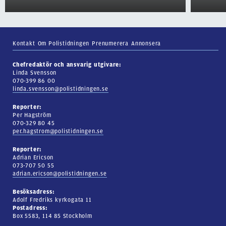
Kontakt
Om Polistidningen
Prenumerera
Annonsera
Chefredaktör och ansvarig utgivare:
Linda Svensson
070-399 86 00
linda.svensson@polistidningen.se
Reporter:
Per Hagström
070-329 80 45
per.hagstrom@polistidningen.se
Reporter:
Adrian Ericson
073-707 50 55
adrian.ericson@polistidningen.se
Besöksadress:
Adolf Fredriks kyrkogata 11
Postadress:
Box 5583, 114 85 Stockholm