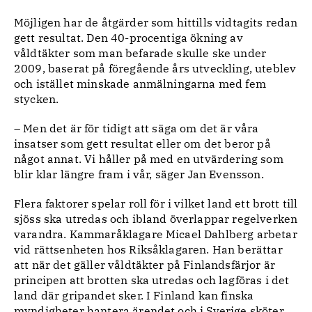
Möjligen har de åtgärder som hittills vidtagits redan
gett resultat. Den 40-procentiga ökning av
våldtäkter som man befarade skulle ske under
2009, baserat på föregående års utveckling, uteblev
och istället minskade anmälningarna med fem
stycken.
– Men det är för tidigt att säga om det är våra
insatser som gett resultat eller om det beror på
något annat. Vi håller på med en utvärdering som
blir klar längre fram i vår, säger Jan Evensson.
Flera faktorer spelar roll för i vilket land ett brott till
sjöss ska utredas och ibland överlappar regelverken
varandra. Kammaråklagare Micael Dahlberg arbetar
vid rättsenheten hos Riksåklagaren. Han berättar
att när det gäller våldtäkter på Finlandsfärjor är
principen att brotten ska utredas och lagföras i det
land där gripandet sker. I Finland kan finska
myndigheter hantera ärendet och i Sverige sköter