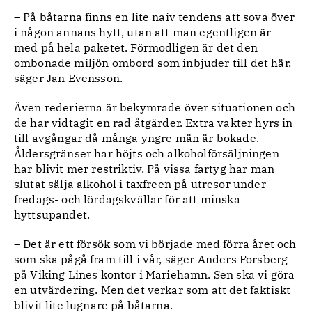
– På båtarna finns en lite naiv tendens att sova över
i någon annans hytt, utan att man egentligen är
med på hela paketet. Förmodligen är det den
ombonade miljön ombord som inbjuder till det här,
säger Jan Evensson.
Även rederierna är bekymrade över situationen och
de har vidtagit en rad åtgärder. Extra vakter hyrs in
till avgångar då många yngre män är bokade.
Åldersgränser har höjts och alkoholförsäljningen
har blivit mer restriktiv. På vissa fartyg har man
slutat sälja alkohol i taxfreen på utresor under
fredags- och lördagskvällar för att minska
hyttsupandet.
– Det är ett försök som vi började med förra året och
som ska pågå fram till i vår, säger Anders Forsberg
på Viking Lines kontor i Mariehamn. Sen ska vi göra
en utvärdering. Men det verkar som att det faktiskt
blivit lite lugnare på båtarna.