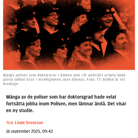
Många poliser som doktorerar i ämnen som rör polisiärt arbete hade
gärna jobbat kvar i myndigheten, men lämnar. Foto: TT. Bilden är ett
montage
Många av de poliser som har doktorsgrad hade velat
fortsätta jobba inom Polisen, men lämnar ändå. Det visar
en ny studie.
Text
Linda Svensson
16 september 2025, 09:42