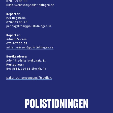
070-399 86 00
linda.svensson@polistidningen.se
Reporter:
Per Hagström
070-329 80 45
per.hagstrom@polistidningen.se
Reporter:
Adrian Ericson
073-707 50 55
adrian.ericson@polistidningen.se
Besöksadress:
Adolf Fredriks kyrkogata 11
Postadress:
Box 5583, 114 85 Stockholm
Kakor och personuppgiftspolicy.