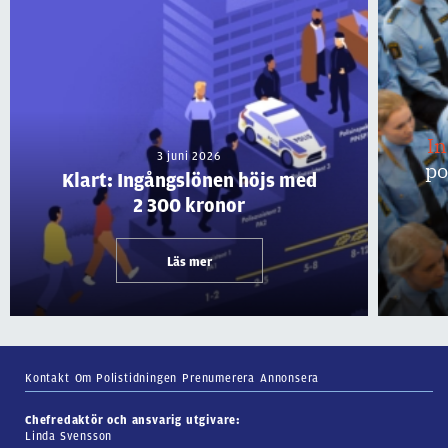
I
3 juni 2026
po
Klart: Ingångslönen höjs med
2 300 kronor
Läs mer
Kontakt
Om Polistidningen
Prenumerera
Annonsera
Chefredaktör och ansvarig utgivare:
Linda Svensson