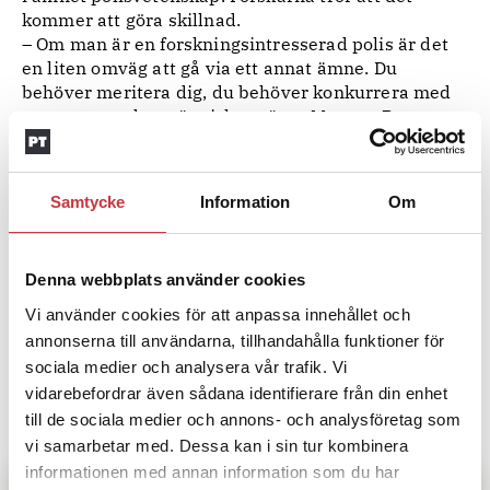
kommer att göra skillnad.
– Om man är en forskningsintresserad polis är det
en liten omväg att gå via ett annat ämne. Du
behöver meritera dig, du behöver konkurrera med
en massa andra människor, säger Magnus Persson.
Skulle det också kunna bli mer konkret och tillämplig
forskning?
Samtycke
Information
Om
– Precis, absolut, säger Cecilia Jonsson.
Denna webbplats använder cookies
OM STUDIEN
Vi använder cookies för att anpassa innehållet och
Projektet
En bra polis(utbildning). Frågan om akademisk förtätning och
annonserna till användarna, tillhandahålla funktioner för
praktiska färdigheter
pågår fram till 2027 vid Linnéuniversitetet,
sociala medier och analysera vår trafik. Vi
fakulteten för samhällsvetenskap. Projektet finansieras av
Vetenskapsrådet.
vidarebefordrar även sådana identifierare från din enhet
till de sociala medier och annons- och analysföretag som
vi samarbetar med. Dessa kan i sin tur kombinera
informationen med annan information som du har