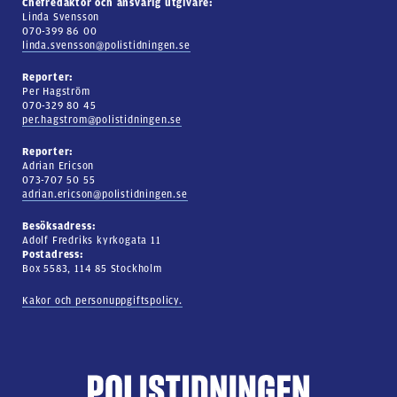
Chefredaktör och ansvarig utgivare:
Linda Svensson
070-399 86 00
linda.svensson@polistidningen.se
Reporter:
Per Hagström
070-329 80 45
per.hagstrom@polistidningen.se
Reporter:
Adrian Ericson
073-707 50 55
adrian.ericson@polistidningen.se
Besöksadress:
Adolf Fredriks kyrkogata 11
Postadress:
Box 5583, 114 85 Stockholm
Kakor och personuppgiftspolicy.