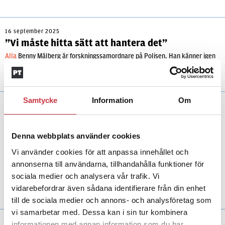
16 september 2025
”Vi måste hitta sätt att hantera det”
Alla
Benny Mälberg är forskningssamordnare på Polisen. Han känner igen
bilden som framkommer i studien från Linnéuniversitetet. Men han säger
att arbete pågår för en förändring.
Samtycke
Information
Om
27 maj 2025
Villiga att vittna – men inte att
lämna ifrån sig mobilen
Denna webbplats använder cookies
Forskning
Tanken på att behöva lämna ifrån sig
Vi använder cookies för att anpassa innehållet och
mobiltelefonen kan vara tillräckligt obehagligt
annonserna till användarna, tillhandahålla funktioner för
för att avskräcka från att anmäla ett brott. En
sociala medier och analysera vår trafik. Vi
ny studie har undersökt varför och föreslår
också tänkbara lösningar.
vidarebefordrar även sådana identifierare från din enhet
till de sociala medier och annons- och analysföretag som
vi samarbetar med. Dessa kan i sin tur kombinera
27 maj 2025
informationen med annan information som du har