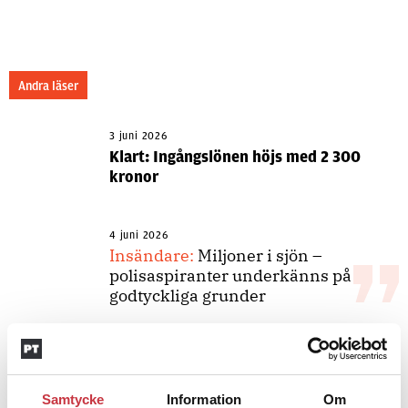
Andra läser
3 juni 2026
Klart: Ingångslönen höjs med 2 300
kronor
4 juni 2026
Insändare:
Miljoner i sjön –
polisaspiranter underkänns på
godtyckliga grunder
1 juni 2026
Jens Mårtensson:
Snart 20 år i tjänst
Samtycke
Information
Om
– nu ska han lära sig grunderna