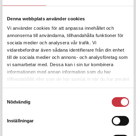
Denna webbplats använder cookies
4 juni 2026
Polisregionen erkänner fel: ”Kommer
Vi använder cookies för att anpassa innehållet och
att rättas till”
annonserna till användarna, tillhandahålla funktioner för
sociala medier och analysera vår trafik. Vi
vidarebefordrar även sådana identifierare från din enhet
till de sociala medier och annons- och analysföretag som
vi samarbetar med. Dessa kan i sin tur kombinera
informationen med annan information som du har
Debatt
tillhandahållit eller som de har samlat in när du har använt
deras tjänster.
9 juli 2026
Samtyckesval
Slutreplik:
Det handlar om
Nödvändig
kunskapsstyrning – inte om
forskarnas motiv
Inställningar
8 juli 2026