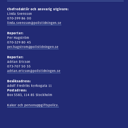
Chefredaktör och ansvarig utgivare:
Linda Svensson
070-399 86 00
linda.svensson@polistidningen.se
Reporter:
Per Hagström
070-329 80 45
per.hagstrom@polistidningen.se
Reporter:
Adrian Ericson
073-707 50 55
adrian.ericson@polistidningen.se
Besöksadress:
Adolf Fredriks kyrkogata 11
Postadress:
Box 5583, 114 85 Stockholm
Kakor och personuppgiftspolicy.