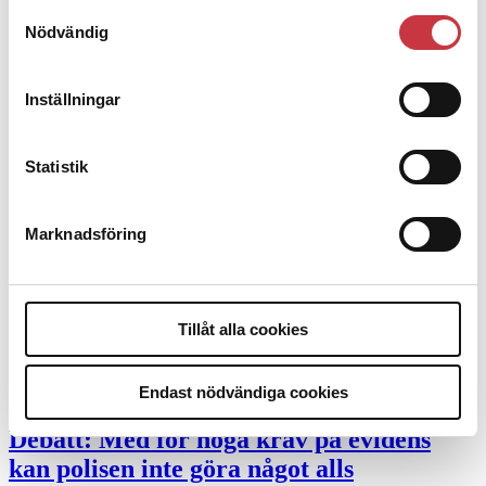
Samtyckesval
Nödvändig
Desktopannnons
Debatt
Inställningar
9 juli 2026
Slutreplik:
Det handlar om
Statistik
kunskapsstyrning – inte om forskarnas
motiv
Marknadsföring
8 juli 2026
Replik:
Det är inte evidenskrav som
Tillåt alla cookies
bakbinder polisen
Endast nödvändiga cookies
7 juli 2026
Debatt:
Med för höga krav på evidens
kan polisen inte göra något alls