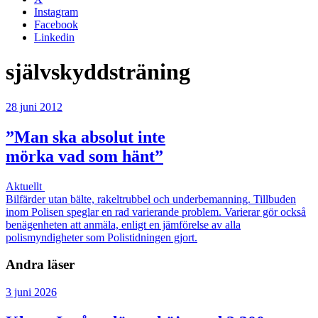
Instagram
Facebook
Linkedin
självskyddsträning
28 juni 2012
”Man ska absolut inte
mörka vad som hänt”
Aktuellt
Bilfärder utan bälte, rakeltrubbel och underbemanning. Tillbuden
inom Polisen speglar en rad varierande problem. Varierar gör också
benägenheten att anmäla, enligt en jämförelse av alla
polismyndigheter som Polistidningen gjort.
Andra läser
3 juni 2026