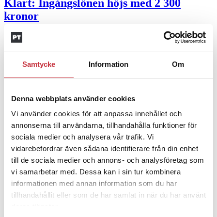
Klart: Ingångslönen höjs med 2 300
kronor
4 juni 2026
Insändare:
Miljoner i sjön –
Samtycke
Information
Om
polisaspiranter underkänns på
godtyckliga grunder
Denna webbplats använder cookies
1 juni 2026
Vi använder cookies för att anpassa innehållet och
Jens Mårtensson:
Snart 20 år i tjänst – nu
annonserna till användarna, tillhandahålla funktioner för
ska han lära sig grunderna
sociala medier och analysera vår trafik. Vi
vidarebefordrar även sådana identifierare från din enhet
4 juni 2026
till de sociala medier och annons- och analysföretag som
vi samarbetar med. Dessa kan i sin tur kombinera
Polisregionen erkänner fel: ”Kommer att
informationen med annan information som du har
rättas till”
tillhandahållit eller som de har samlat in när du har använt
deras tjänster.
Mobilannons