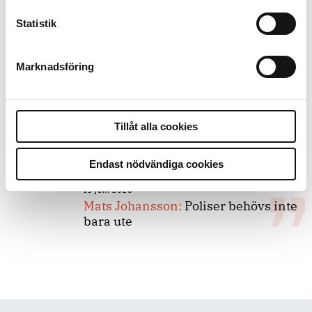
Statistik
8 juli 2026
Replik:
Det är inte evidenskrav som
bakbinder polisen
Marknadsföring
7 juli 2026
Debatt:
Med för höga krav på evidens
Tillåt alla cookies
kan polisen inte göra något alls
Endast nödvändiga cookies
15 juni 2026
Mats Johansson:
Poliser behövs inte
bara ute