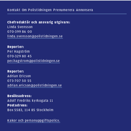
Kontakt
Om Polistidningen
Prenumerera
Annonsera
Chefredaktör och ansvarig utgivare:
Linda Svensson
070-399 86 00
linda.svensson@polistidningen.se
Reporter:
Per Hagström
070-329 80 45
per.hagstrom@polistidningen.se
Reporter:
Adrian Ericson
073-707 50 55
adrian.ericson@polistidningen.se
Besöksadress:
Adolf Fredriks kyrkogata 11
Postadress:
Box 5583, 114 85 Stockholm
Kakor och personuppgiftspolicy.