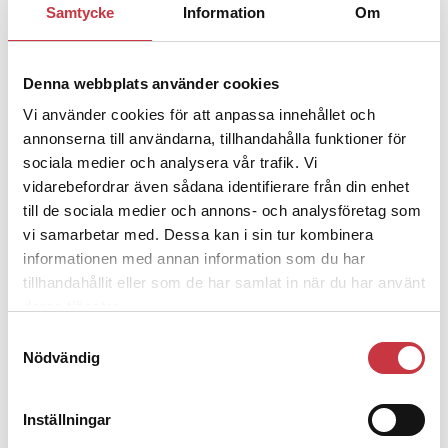
Samtycke
Information
Om
Jens Mårtensson:
Snart 20 år i tjänst
– nu ska han lära sig grunderna
Denna webbplats använder cookies
Vi använder cookies för att anpassa innehållet och
4 juni 2026
Polisregionen erkänner fel: ”Kommer
annonserna till användarna, tillhandahålla funktioner för
att rättas till”
sociala medier och analysera vår trafik. Vi
vidarebefordrar även sådana identifierare från din enhet
till de sociala medier och annons- och analysföretag som
vi samarbetar med. Dessa kan i sin tur kombinera
informationen med annan information som du har
tillhandahållit eller som de har samlat in när du har använt
Debatt
deras tjänster.
Samtyckesval
9 juli 2026
Nödvändig
Slutreplik:
Det handlar om
kunskapsstyrning – inte om
forskarnas motiv
Inställningar