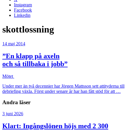
Instagram
Facebook
Linkedin
skottlossning
14 maj 2014
”En klapp på axeln
och så tillbaka i jobb”
Mötet
Under mer än två decennier har Jörgen Mattsson sett attityderna till
debriefing växla. Först under senare år har han fått stöd för att …
Andra läser
3 juni 2026
Klart: Ingångslönen höjs med 2 300