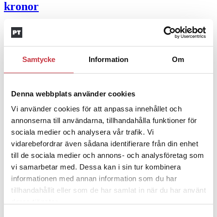
kronor
4 juni 2026
Insändare:
Miljoner i sjön –
polisaspiranter underkänns på
Samtycke
Information
Om
godtyckliga grunder
Denna webbplats använder cookies
1 juni 2026
Vi använder cookies för att anpassa innehållet och
Jens Mårtensson:
Snart 20 år i tjänst – nu
annonserna till användarna, tillhandahålla funktioner för
ska han lära sig grunderna
sociala medier och analysera vår trafik. Vi
vidarebefordrar även sådana identifierare från din enhet
4 juni 2026
till de sociala medier och annons- och analysföretag som
Polisregionen erkänner fel: ”Kommer att
vi samarbetar med. Dessa kan i sin tur kombinera
informationen med annan information som du har
rättas till”
tillhandahållit eller som de har samlat in när du har använt
deras tjänster.
Mobilannons
Samtyckesval