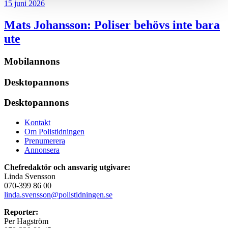
15 juni 2026
Mats Johansson:
Poliser behövs inte bara
ute
Mobilannons
Desktopannons
Desktopannons
Kontakt
Om Polistidningen
Prenumerera
Annonsera
Chefredaktör och ansvarig utgivare:
Linda Svensson
070-399 86 00
linda.svensson@polistidningen.se
Reporter:
Per Hagström