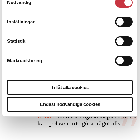
Nödvändig
Debatt
Inställningar
9 juli 2026
Slutreplik:
Det handlar om
Statistik
kunskapsstyrning – inte om
forskarnas motiv
Marknadsföring
8 juli 2026
Replik:
Det är inte evidenskrav som
bakbinder polisen
Tillåt alla cookies
Endast nödvändiga cookies
7 juli 2026
Debatt:
Med för höga krav på evidens
kan polisen inte göra något alls