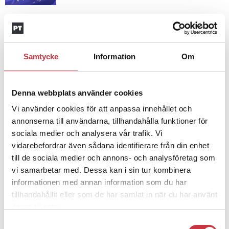
4 juni 2026
Insändare:
Miljoner i sjön –
polisaspiranter underkänns på
Samtycke
Information
Om
godtyckliga grunder
Denna webbplats använder cookies
1 juni 2026
Jens Mårtensson:
Snart 20 år i tjänst
Vi använder cookies för att anpassa innehållet och
– nu ska han lära sig grunderna
annonserna till användarna, tillhandahålla funktioner för
sociala medier och analysera vår trafik. Vi
vidarebefordrar även sådana identifierare från din enhet
till de sociala medier och annons- och analysföretag som
4 juni 2026
Polisregionen erkänner fel: ”Kommer
vi samarbetar med. Dessa kan i sin tur kombinera
att rättas till”
informationen med annan information som du har
tillhandahållit eller som de har samlat in när du har använt
deras tjänster.
Samtyckesval