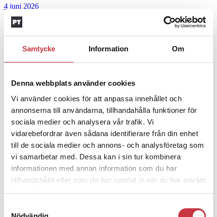
4 juni 2026
Insändare:
Miljoner i sjön –
polisaspiranter underkänns på
Samtycke
Information
Om
godtyckliga grunder
1 juni 2026
Denna webbplats använder cookies
Jens Mårtensson:
Snart 20 år i tjänst – nu
Vi använder cookies för att anpassa innehållet och
ska han lära sig grunderna
annonserna till användarna, tillhandahålla funktioner för
sociala medier och analysera vår trafik. Vi
4 juni 2026
vidarebefordrar även sådana identifierare från din enhet
till de sociala medier och annons- och analysföretag som
Polisregionen erkänner fel: ”Kommer att
vi samarbetar med. Dessa kan i sin tur kombinera
rättas till”
informationen med annan information som du har
tillhandahållit eller som de har samlat in när du har använt
Mobilannons
deras tjänster.
Desktopannnons
Samtyckesval
Nödvändig