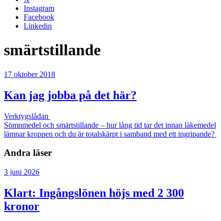
Instagram
Facebook
Linkedin
smärtstillande
17 oktober 2018
Kan jag jobba på det här?
Verktygslådan
Sömnmedel och smärtstillande – hur lång tid tar det innan läkemedel
lämnar kroppen och du är totalskärpt i samband med ett ingripande?
Andra läser
3 juni 2026
Klart: Ingångslönen höjs med 2 300
kronor