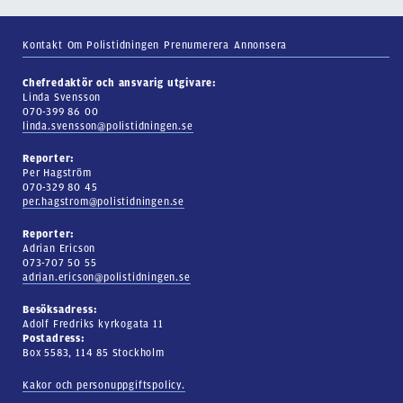
Kontakt
Om Polistidningen
Prenumerera
Annonsera
Chefredaktör och ansvarig utgivare:
Linda Svensson
070-399 86 00
linda.svensson@polistidningen.se
Reporter:
Per Hagström
070-329 80 45
per.hagstrom@polistidningen.se
Reporter:
Adrian Ericson
073-707 50 55
adrian.ericson@polistidningen.se
Besöksadress:
Adolf Fredriks kyrkogata 11
Postadress:
Box 5583, 114 85 Stockholm
Kakor och personuppgiftspolicy.