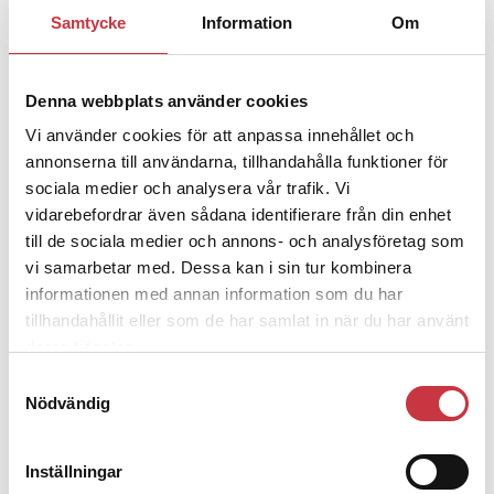
1 juni 2026
Samtycke
Information
Om
Jens Mårtensson:
Snart 20 år i tjänst
– nu ska han lära sig grunderna
Denna webbplats använder cookies
Vi använder cookies för att anpassa innehållet och
4 juni 2026
annonserna till användarna, tillhandahålla funktioner för
Polisregionen erkänner fel: ”Kommer
sociala medier och analysera vår trafik. Vi
att rättas till”
vidarebefordrar även sådana identifierare från din enhet
till de sociala medier och annons- och analysföretag som
vi samarbetar med. Dessa kan i sin tur kombinera
informationen med annan information som du har
tillhandahållit eller som de har samlat in när du har använt
Debatt
deras tjänster.
Samtyckesval
9 juli 2026
Nödvändig
Slutreplik:
Det handlar om
kunskapsstyrning – inte om
forskarnas motiv
Inställningar