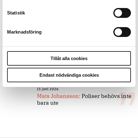
Statistik
8 juli 2026
Replik:
Det är inte evidenskrav som
bakbinder polisen
Marknadsföring
7 juli 2026
Tillåt alla cookies
Debatt:
Med för höga krav på evidens
kan polisen inte göra något alls
Endast nödvändiga cookies
15 juni 2026
Mats Johansson:
Poliser behövs inte
bara ute