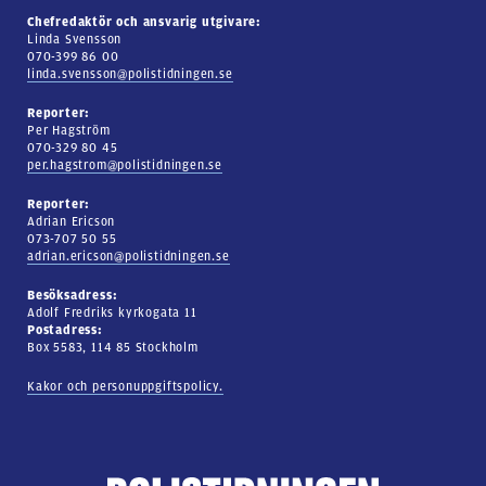
Chefredaktör och ansvarig utgivare:
Linda Svensson
070-399 86 00
linda.svensson@polistidningen.se
Reporter:
Per Hagström
070-329 80 45
per.hagstrom@polistidningen.se
Reporter:
Adrian Ericson
073-707 50 55
adrian.ericson@polistidningen.se
Besöksadress:
Adolf Fredriks kyrkogata 11
Postadress:
Box 5583, 114 85 Stockholm
Kakor och personuppgiftspolicy.