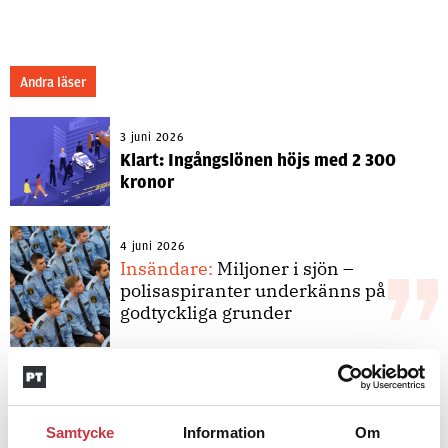
Andra läser
3 juni 2026
Klart: Ingångslönen höjs med 2 300
kronor
4 juni 2026
Insändare:
Miljoner i sjön –
polisaspiranter underkänns på
godtyckliga grunder
1 juni 2026
Jens Mårtensson:
Snart 20 år i tjänst
– nu ska han lära sig grunderna
Samtycke
Information
Om