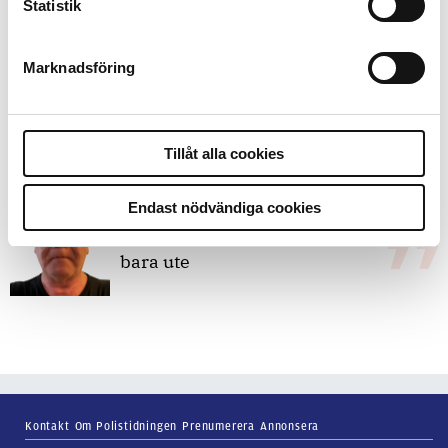
Replik:
Det är inte evidenskrav som
Statistik
bakbinder polisen
Marknadsföring
7 juli 2026
Debatt:
Med för höga krav på evidens
kan polisen inte göra något alls
Tillåt alla cookies
Endast nödvändiga cookies
15 juni 2026
Mats Johansson:
Poliser behövs inte
bara ute
Kontakt
Om Polistidningen
Prenumerera
Annonsera