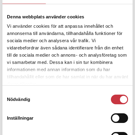
Denna webbplats använder cookies
4 juni 2026
Polisregionen erkänner fel: ”Kommer
Vi använder cookies för att anpassa innehållet och
att rättas till”
annonserna till användarna, tillhandahålla funktioner för
sociala medier och analysera vår trafik. Vi
vidarebefordrar även sådana identifierare från din enhet
till de sociala medier och annons- och analysföretag som
vi samarbetar med. Dessa kan i sin tur kombinera
informationen med annan information som du har
Debatt
tillhandahållit eller som de har samlat in när du har använt
deras tjänster.
9 juli 2026
Slutreplik:
Det handlar om
Samtyckesval
kunskapsstyrning – inte om
Nödvändig
forskarnas motiv
Inställningar
8 juli 2026