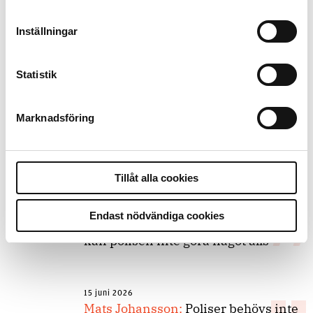
9 juli 2026
Inställningar
Slutreplik:
Det handlar om
kunskapsstyrning – inte om
forskarnas motiv
Statistik
Marknadsföring
8 juli 2026
Replik:
Det är inte evidenskrav som
bakbinder polisen
Tillåt alla cookies
7 juli 2026
Endast nödvändiga cookies
Debatt:
Med för höga krav på evidens
kan polisen inte göra något alls
15 juni 2026
Mats Johansson:
Poliser behövs inte