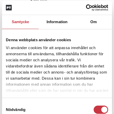
4 juni 2026
Insändare:
Miljoner i sjön –
polisaspiranter underkänns på
godtyckliga grunder
Samtycke
Information
Om
1 juni 2026
Denna webbplats använder cookies
Jens Mårtensson:
Snart 20 år i tjänst
– nu ska han lära sig grunderna
Vi använder cookies för att anpassa innehållet och
annonserna till användarna, tillhandahålla funktioner för
sociala medier och analysera vår trafik. Vi
vidarebefordrar även sådana identifierare från din enhet
4 juni 2026
Polisregionen erkänner fel: ”Kommer
till de sociala medier och annons- och analysföretag som
att rättas till”
vi samarbetar med. Dessa kan i sin tur kombinera
informationen med annan information som du har
tillhandahållit eller som de har samlat in när du har använt
deras tjänster.
Samtyckesval
Nödvändig
Debatt