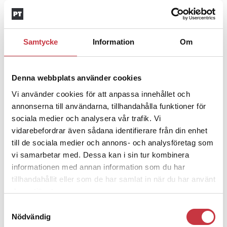
Insändare:
Miljoner i sjön –
polisaspiranter underkänns på
godtyckliga grunder
Samtycke
Information
Om
1 juni 2026
Jens Mårtensson:
Snart 20 år i tjänst – nu
Denna webbplats använder cookies
ska han lära sig grunderna
Vi använder cookies för att anpassa innehållet och
annonserna till användarna, tillhandahålla funktioner för
4 juni 2026
sociala medier och analysera vår trafik. Vi
vidarebefordrar även sådana identifierare från din enhet
Polisregionen erkänner fel: ”Kommer att
till de sociala medier och annons- och analysföretag som
rättas till”
vi samarbetar med. Dessa kan i sin tur kombinera
informationen med annan information som du har
Mobilannons
tillhandahållit eller som de har samlat in när du har använt
deras tjänster.
Desktopannnons
Samtyckesval
Debatt
Nödvändig