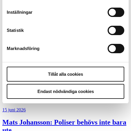
9 juli 2026
Inställningar
Slutreplik:
Det handlar om
kunskapsstyrning – inte om forskarnas
Statistik
motiv
8 juli 2026
Marknadsföring
Replik:
Det är inte evidenskrav som
bakbinder polisen
Tillåt alla cookies
7 juli 2026
Debatt:
Med för höga krav på evidens
Endast nödvändiga cookies
kan polisen inte göra något alls
15 juni 2026
Mats Johansson:
Poliser behövs inte bara
ute