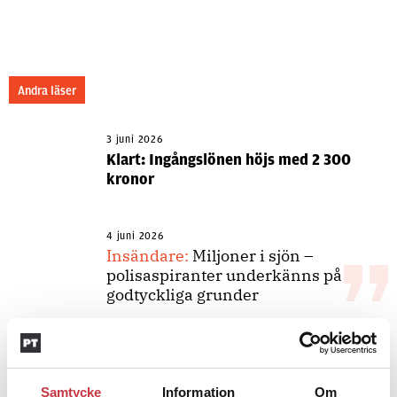
Andra läser
3 juni 2026
Klart: Ingångslönen höjs med 2 300
kronor
4 juni 2026
Insändare:
Miljoner i sjön –
polisaspiranter underkänns på
godtyckliga grunder
1 juni 2026
Jens Mårtensson:
Snart 20 år i tjänst
Samtycke
Information
Om