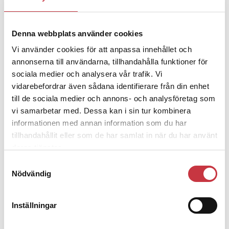
– nu ska han lära sig grunderna
Denna webbplats använder cookies
4 juni 2026
Vi använder cookies för att anpassa innehållet och
Polisregionen erkänner fel: ”Kommer
annonserna till användarna, tillhandahålla funktioner för
att rättas till”
sociala medier och analysera vår trafik. Vi
vidarebefordrar även sådana identifierare från din enhet
till de sociala medier och annons- och analysföretag som
vi samarbetar med. Dessa kan i sin tur kombinera
informationen med annan information som du har
Debatt
tillhandahållit eller som de har samlat in när du har använt
deras tjänster.
9 juli 2026
Samtyckesval
Slutreplik:
Det handlar om
Nödvändig
kunskapsstyrning – inte om
forskarnas motiv
Inställningar
8 juli 2026