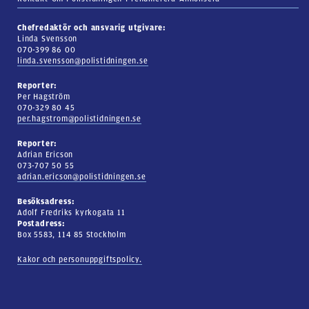
Chefredaktör och ansvarig utgivare:
Linda Svensson
070-399 86 00
linda.svensson@polistidningen.se
Reporter:
Per Hagström
070-329 80 45
per.hagstrom@polistidningen.se
Reporter:
Adrian Ericson
073-707 50 55
adrian.ericson@polistidningen.se
Besöksadress:
Adolf Fredriks kyrkogata 11
Postadress:
Box 5583, 114 85 Stockholm
Kakor och personuppgiftspolicy.