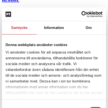
4 juni 2026
Insändare:
Miljoner i sjön –
polisaspiranter underkänns på
Samtycke
Information
Om
godtyckliga grunder
1 juni 2026
Denna webbplats använder cookies
Jens Mårtensson:
Snart 20 år i tjänst – nu
Vi använder cookies för att anpassa innehållet och
annonserna till användarna, tillhandahålla funktioner för
ska han lära sig grunderna
sociala medier och analysera vår trafik. Vi
vidarebefordrar även sådana identifierare från din enhet
4 juni 2026
till de sociala medier och annons- och analysföretag som
Polisregionen erkänner fel: ”Kommer att
vi samarbetar med. Dessa kan i sin tur kombinera
rättas till”
informationen med annan information som du har
tillhandahållit eller som de har samlat in när du har använt
Mobilannons
deras tjänster.
Samtyckesval
Desktopannnons