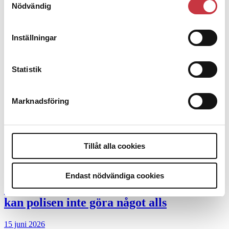
Nödvändig
Debatt
Inställningar
9 juli 2026
Slutreplik:
Det handlar om
Statistik
kunskapsstyrning – inte om forskarnas
motiv
Marknadsföring
8 juli 2026
Replik:
Det är inte evidenskrav som
bakbinder polisen
Tillåt alla cookies
7 juli 2026
Endast nödvändiga cookies
Debatt:
Med för höga krav på evidens
kan polisen inte göra något alls
15 juni 2026