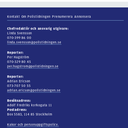
Kontakt
Om Polistidningen
Prenumerera
Annonsera
Chefredaktör och ansvarig utgivare:
Linda Svensson
070-399 86 00
linda.svensson@polistidningen.se
Reporter:
Per Hagström
070-329 80 45
per.hagstrom@polistidningen.se
Reporter:
Adrian Ericson
073-707 50 55
adrian.ericson@polistidningen.se
Besöksadress:
Adolf Fredriks kyrkogata 11
Postadress:
Box 5583, 114 85 Stockholm
Kakor och personuppgiftspolicy.