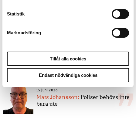
Statistik
8 juli 2026
Replik:
Det är inte evidenskrav som
bakbinder polisen
Marknadsföring
7 juli 2026
Tillåt alla cookies
Debatt:
Med för höga krav på evidens
kan polisen inte göra något alls
Endast nödvändiga cookies
15 juni 2026
Mats Johansson:
Poliser behövs inte
bara ute