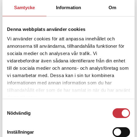
1 juni 2026
Samtycke
Information
Om
Jens Mårtensson:
Snart 20 år i tjänst
– nu ska han lära sig grunderna
Denna webbplats använder cookies
Vi använder cookies för att anpassa innehållet och
4 juni 2026
annonserna till användarna, tillhandahålla funktioner för
Polisregionen erkänner fel: ”Kommer
sociala medier och analysera vår trafik. Vi
att rättas till”
vidarebefordrar även sådana identifierare från din enhet
till de sociala medier och annons- och analysföretag som
vi samarbetar med. Dessa kan i sin tur kombinera
informationen med annan information som du har
tillhandahållit eller som de har samlat in när du har använt
Debatt
deras tjänster.
Samtyckesval
9 juli 2026
Nödvändig
Slutreplik:
Det handlar om
kunskapsstyrning – inte om
forskarnas motiv
Inställningar