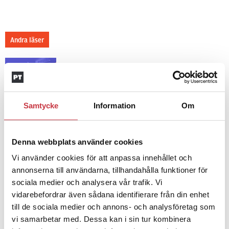
Andra läser
3 juni 2026
Klart: Ingångslönen höjs med 2 300
kronor
Samtycke
Information
Om
4 juni 2026
Insändare:
Miljoner i sjön –
Denna webbplats använder cookies
polisaspiranter underkänns på
godtyckliga grunder
Vi använder cookies för att anpassa innehållet och
annonserna till användarna, tillhandahålla funktioner för
sociala medier och analysera vår trafik. Vi
vidarebefordrar även sådana identifierare från din enhet
1 juni 2026
Jens Mårtensson:
Snart 20 år i tjänst
till de sociala medier och annons- och analysföretag som
– nu ska han lära sig grunderna
vi samarbetar med. Dessa kan i sin tur kombinera