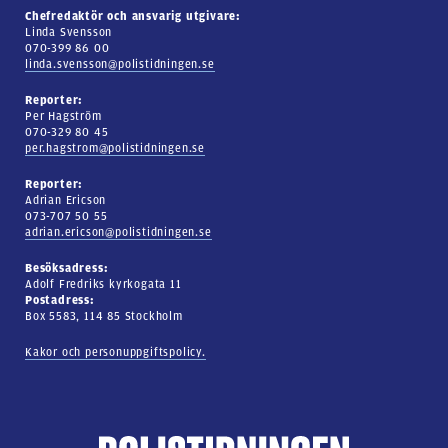
Chefredaktör och ansvarig utgivare:
Linda Svensson
070-399 86 00
linda.svensson@polistidningen.se
Reporter:
Per Hagström
070-329 80 45
per.hagstrom@polistidningen.se
Reporter:
Adrian Ericson
073-707 50 55
adrian.ericson@polistidningen.se
Besöksadress:
Adolf Fredriks kyrkogata 11
Postadress:
Box 5583, 114 85 Stockholm
Kakor och personuppgiftspolicy.