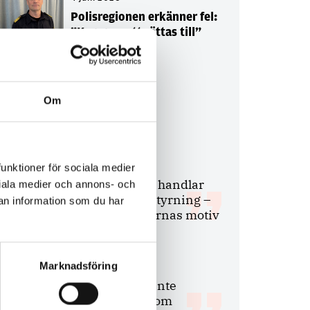
Polisregionen erkänner fel:
”Kommer att rättas till”
Om
Debatt
9 juli 2026
funktioner för sociala medier
Slutreplik:
Det handlar
ociala medier och annons- och
om kunskapsstyrning –
an information som du har
inte om forskarnas motiv
Marknadsföring
8 juli 2026
Replik:
Det är inte
evidenskrav som