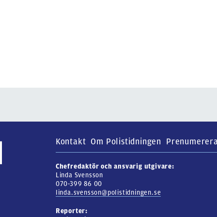
Kontakt
Om Polistidningen
Prenumerer
Chefredaktör och ansvarig utgivare:
Linda Svensson
070-399 86 00
linda.svensson@polistidningen.se
Reporter: