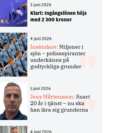
3 juni 2026
Klart: Ingångslönen höjs
med 2 300 kronor
4 juni 2026
Insändare:
Miljoner i
sjön – polisaspiranter
underkänns på
godtyckliga grunder
1 juni 2026
Jens Mårtensson:
Snart
20 år i tjänst – nu ska
han lära sig grunderna
4 juni 2026