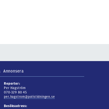
a
Annonsera
Reporter:
Per Hagström
070-329 80 45
per.hagstrom@polistidningen.se
Besöksadress: