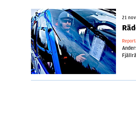
21 no
Räd
Repor
Anders
Fjällr