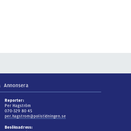
a
Annonsera
Reporter:
Per Hagström
070-329 80 45
per.hagstrom@polistidningen.se
Besöksadress: