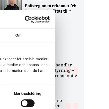
Polisregionen erkänner fel:
”Kommer att rättas till”
Om
Debatt
9 juli 2026
funktioner för sociala medier
Slutreplik:
Det handlar
ociala medier och annons- och
om kunskapsstyrning –
an information som du har
inte om forskarnas motiv
Marknadsföring
8 juli 2026
Replik:
Det är inte
evidenskrav som