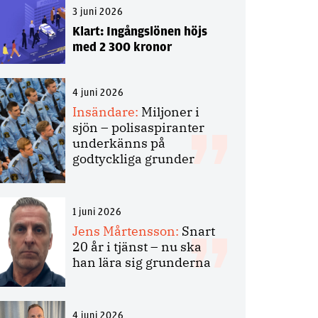
3 juni 2026
Klart: Ingångslönen höjs
med 2 300 kronor
4 juni 2026
Insändare:
Miljoner i
sjön – polisaspiranter
underkänns på
godtyckliga grunder
1 juni 2026
Jens Mårtensson:
Snart
20 år i tjänst – nu ska
han lära sig grunderna
4 juni 2026