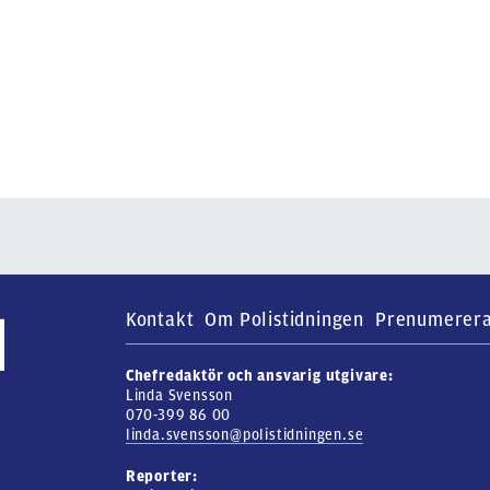
Kontakt
Om Polistidningen
Prenumerer
Chefredaktör och ansvarig utgivare:
Linda Svensson
070-399 86 00
linda.svensson@polistidningen.se
Reporter: