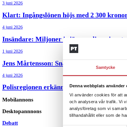
3 juni 2026
Klart: Ingångslönen höjs med 2 300 krono
4 juni 2026
Insändare:
Miljoner i sjön – polisaspiran
1 juni 2026
Jens Mårtensson:
Snart 20 år i tjänst – n
Samtycke
4 juni 2026
Denna webbplats använder 
Polisregionen erkänner fel: ”Kommer att rä
Vi använder cookies för att a
Mobilannons
och analysera vår trafik. Vi 
analysföretag som vi samarb
Desktopannnons
tillhandahållit eller som de h
Debatt