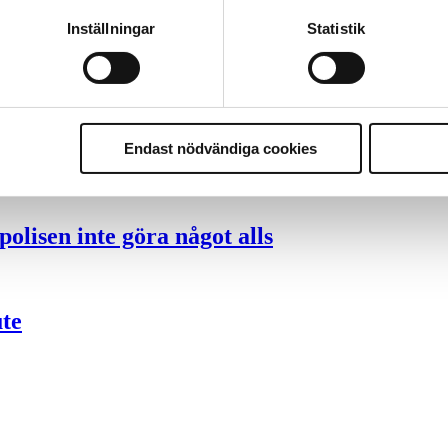
Inställningar
Statistik
ng – inte om forskarnas motiv
nder polisen
Endast nödvändiga cookies
olisen inte göra något alls
ute