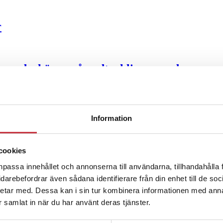
r
ter underkänns på godtyckliga grunder
u ska han lära sig grunderna
Information
cookies
ttas till”
npassa innehållet och annonserna till användarna, tillhandahålla 
vidarebefordrar även sådana identifierare från din enhet till de s
etar med. Dessa kan i sin tur kombinera informationen med ann
ar samlat in när du har använt deras tjänster.