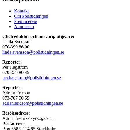
Kontakt
Om Polistidningen
Prenumerera
Annonsera
Chefredaktör och ansvarig utgivare:
Linda Svensson
070-399 86 00
linda.svensson@polistidningen.se
Reporter:
Per Hagström
070-329 80 45
per.hagstrom@polistidningen.se
Reporter:
Adrian Ericson
073-707 50 55
adrian.ericson@polistidningen.se
Besöksadress:
Adolf Fredriks kyrkogata 11
Postadress:
Box 5583, 114 85 Stockholm