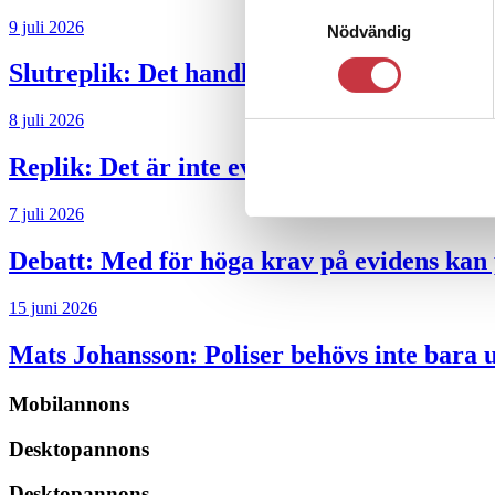
Samtyckesval
9 juli 2026
Nödvändig
Slutreplik:
Det handlar om kunskapsstyrni
8 juli 2026
Replik:
Det är inte evidenskrav som bakbi
7 juli 2026
Debatt:
Med för höga krav på evidens kan p
15 juni 2026
Mats Johansson:
Poliser behövs inte bara 
Mobilannons
Desktopannons
Desktopannons