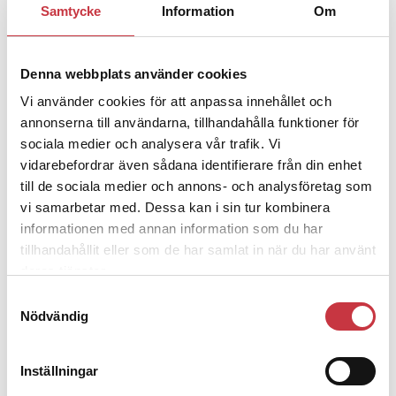
Samtycke
Information
Om
Jens Mårtensson:
Snart 20 år i tjänst
– nu ska han lära sig grunderna
Denna webbplats använder cookies
Vi använder cookies för att anpassa innehållet och
4 juni 2026
Polisregionen erkänner fel: ”Kommer
annonserna till användarna, tillhandahålla funktioner för
att rättas till”
sociala medier och analysera vår trafik. Vi
vidarebefordrar även sådana identifierare från din enhet
till de sociala medier och annons- och analysföretag som
vi samarbetar med. Dessa kan i sin tur kombinera
informationen med annan information som du har
tillhandahållit eller som de har samlat in när du har använt
Debatt
deras tjänster.
Samtyckesval
9 juli 2026
Nödvändig
Slutreplik:
Det handlar om
kunskapsstyrning – inte om
forskarnas motiv
Inställningar