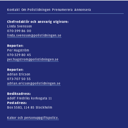
Kontakt
Om Polistidningen
Prenumerera
Annonsera
Chefredaktör och ansvarig utgivare:
Linda Svensson
070-399 86 00
linda.svensson@polistidningen.se
Reporter:
Per Hagström
070-329 80 45
per.hagstrom@polistidningen.se
Reporter:
Adrian Ericson
073-707 50 55
adrian.ericson@polistidningen.se
Besöksadress:
Adolf Fredriks kyrkogata 11
Postadress:
Box 5583, 114 85 Stockholm
Kakor och personuppgiftspolicy.