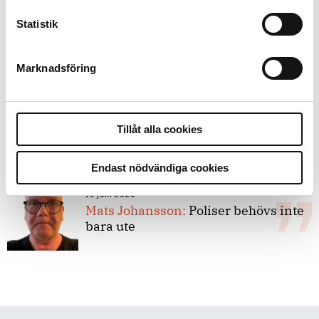
Statistik
8 juli 2026
Replik:
Det är inte evidenskrav som
bakbinder polisen
Marknadsföring
7 juli 2026
Debatt:
Med för höga krav på evidens
Tillåt alla cookies
kan polisen inte göra något alls
Endast nödvändiga cookies
15 juni 2026
Mats Johansson:
Poliser behövs inte
bara ute