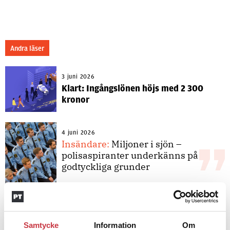
Andra läser
3 juni 2026
Klart: Ingångslönen höjs med 2 300
kronor
4 juni 2026
Insändare:
Miljoner i sjön –
polisaspiranter underkänns på
godtyckliga grunder
1 juni 2026
Jens Mårtensson:
Snart 20 år i tjänst
Samtycke
Information
Om
– nu ska han lära sig grunderna