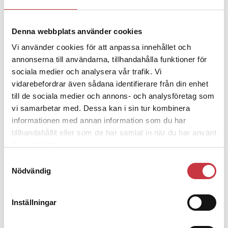
Denna webbplats använder cookies
4 juni 2026
Polisregionen erkänner fel: ”Kommer
Vi använder cookies för att anpassa innehållet och
att rättas till”
annonserna till användarna, tillhandahålla funktioner för
sociala medier och analysera vår trafik. Vi
vidarebefordrar även sådana identifierare från din enhet
till de sociala medier och annons- och analysföretag som
vi samarbetar med. Dessa kan i sin tur kombinera
informationen med annan information som du har
Debatt
tillhandahållit eller som de har samlat in när du har använt
deras tjänster.
9 juli 2026
Samtyckesval
Slutreplik:
Det handlar om
Nödvändig
kunskapsstyrning – inte om
forskarnas motiv
Inställningar
8 juli 2026