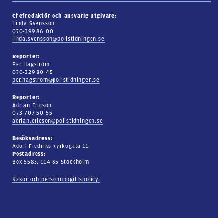
Chefredaktör och ansvarig utgivare:
Linda Svensson
070-399 86 00
linda.svensson@polistidningen.se
Reporter:
Per Hagström
070-329 80 45
per.hagstrom@polistidningen.se
Reporter:
Adrian Ericson
073-707 50 55
adrian.ericson@polistidningen.se
Besöksadress:
Adolf Fredriks kyrkogata 11
Postadress:
Box 5583, 114 85 Stockholm
Kakor och personuppgiftspolicy.