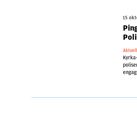
15 ok
Pin
Pol
Aktuel
Kyrka-
polise
engage