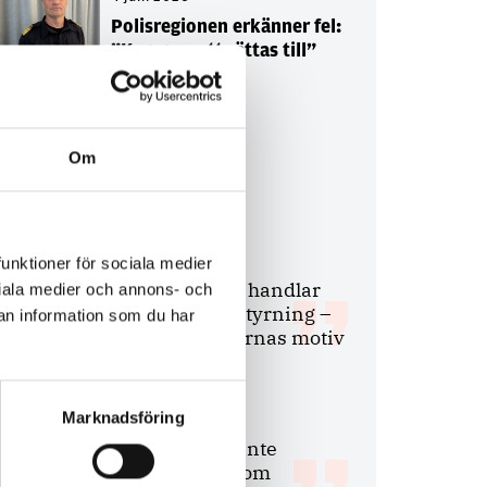
Polisregionen erkänner fel:
”Kommer att rättas till”
Om
Debatt
9 juli 2026
funktioner för sociala medier
Slutreplik:
Det handlar
ociala medier och annons- och
om kunskapsstyrning –
an information som du har
inte om forskarnas motiv
Marknadsföring
8 juli 2026
Replik:
Det är inte
evidenskrav som