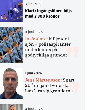
3 juni 2026
Klart: Ingångslönen höjs
med 2 300 kronor
4 juni 2026
Insändare:
Miljoner i
sjön – polisaspiranter
underkänns på
godtyckliga grunder
1 juni 2026
Jens Mårtensson:
Snart
20 år i tjänst – nu ska
han lära sig grunderna
4 juni 2026