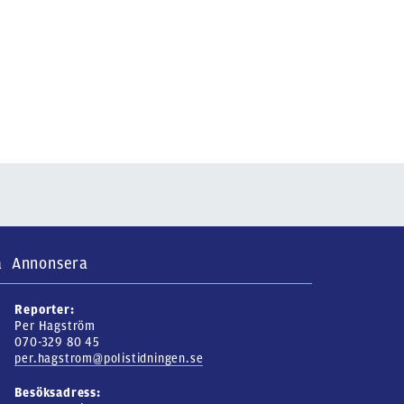
a
Annonsera
Reporter:
Per Hagström
070-329 80 45
per.hagstrom@polistidningen.se
Besöksadress: