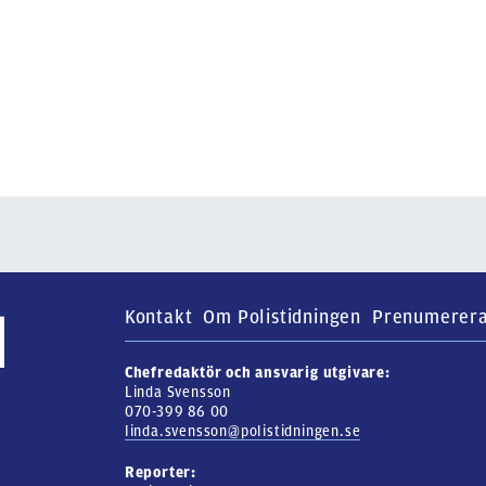
Kontakt
Om Polistidningen
Prenumerer
Chefredaktör och ansvarig utgivare:
Linda Svensson
070-399 86 00
linda.svensson@polistidningen.se
Reporter: