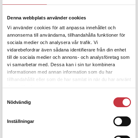
Denna webbplats använder cookies
4 juni 2026
Polisregionen erkänner fel: ”Kommer
Vi använder cookies för att anpassa innehållet och
att rättas till”
annonserna till användarna, tillhandahålla funktioner för
sociala medier och analysera vår trafik. Vi
vidarebefordrar även sådana identifierare från din enhet
till de sociala medier och annons- och analysföretag som
vi samarbetar med. Dessa kan i sin tur kombinera
informationen med annan information som du har
Debatt
tillhandahållit eller som de har samlat in när du har använt
deras tjänster.
9 juli 2026
Slutreplik:
Det handlar om
Samtyckesval
Nödvändig
kunskapsstyrning – inte om
forskarnas motiv
Inställningar
8 juli 2026