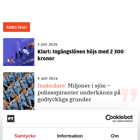
Andra läser
3 juni 2026
Klart: Ingångslönen höjs med 2 300
kronor
4 juni 2026
Insändare:
Miljoner i sjön –
polisaspiranter underkänns på
godtyckliga grunder
1 juni 2026
Jens Mårtensson:
Snart 20 år i tjänst
– nu ska han lära sig grunderna
Samtycke
Information
Om