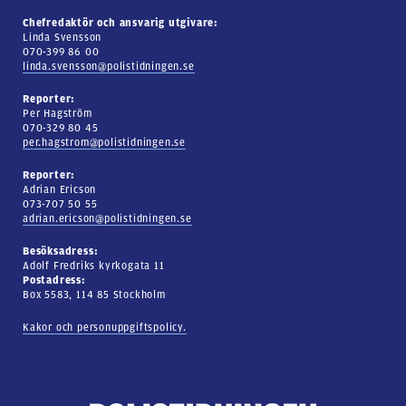
Chefredaktör och ansvarig utgivare:
Linda Svensson
070-399 86 00
linda.svensson@polistidningen.se
Reporter:
Per Hagström
070-329 80 45
per.hagstrom@polistidningen.se
Reporter:
Adrian Ericson
073-707 50 55
adrian.ericson@polistidningen.se
Besöksadress:
Adolf Fredriks kyrkogata 11
Postadress:
Box 5583, 114 85 Stockholm
Kakor och personuppgiftspolicy.