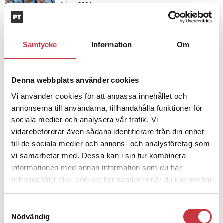
4 juni 2026
Insändare:
Miljoner i sjön –
polisaspiranter underkänns på
godtyckliga grunder
Samtycke
Information
Om
1 juni 2026
Denna webbplats använder cookies
Jens Mårtensson:
Snart 20 år i tjänst
– nu ska han lära sig grunderna
Vi använder cookies för att anpassa innehållet och
annonserna till användarna, tillhandahålla funktioner för
sociala medier och analysera vår trafik. Vi
vidarebefordrar även sådana identifierare från din enhet
4 juni 2026
till de sociala medier och annons- och analysföretag som
Polisregionen erkänner fel: ”Kommer
vi samarbetar med. Dessa kan i sin tur kombinera
att rättas till”
informationen med annan information som du har
tillhandahållit eller som de har samlat in när du har använt
deras tjänster.
Samtyckesval
Nödvändig
Debatt