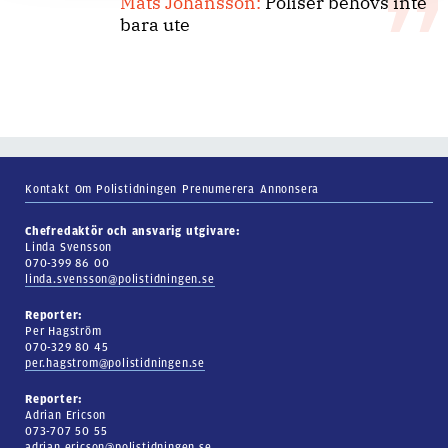
Mats Johansson:
Poliser behövs inte
bara ute
Kontakt
Om Polistidningen
Prenumerera
Annonsera
Chefredaktör och ansvarig utgivare:
Linda Svensson
070-399 86 00
linda.svensson@polistidningen.se
Reporter:
Per Hagström
070-329 80 45
per.hagstrom@polistidningen.se
Reporter:
Adrian Ericson
073-707 50 55
adrian.ericson@polistidningen.se