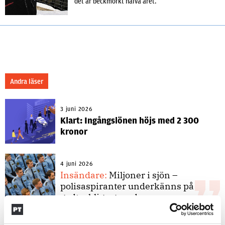
det är beckmörkt halva året.
Andra läser
3 juni 2026
Klart: Ingångslönen höjs med 2 300
kronor
4 juni 2026
Insändare:
Miljoner i sjön –
polisaspiranter underkänns på
godtyckliga grunder