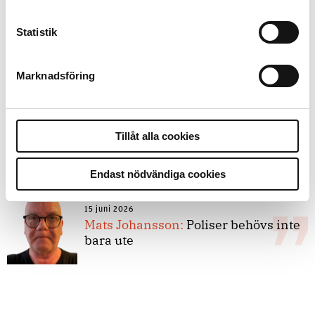
Statistik
8 juli 2026
Replik:
Det är inte evidenskrav som
bakbinder polisen
Marknadsföring
7 juli 2026
Tillåt alla cookies
Debatt:
Med för höga krav på evidens
kan polisen inte göra något alls
Endast nödvändiga cookies
15 juni 2026
Mats Johansson:
Poliser behövs inte
bara ute