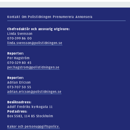
Kontakt
Om Polistidningen
Prenumerera
Annonsera
Chefredaktör och ansvarig utgivare:
Linda Svensson
070-399 86 00
linda.svensson@polistidningen.se
Reporter:
Per Hagström
070-329 80 45
per.hagstrom@polistidningen.se
Reporter:
Adrian Ericson
073-707 50 55
adrian.ericson@polistidningen.se
Besöksadress:
Adolf Fredriks kyrkogata 11
Postadress:
Box 5583, 114 85 Stockholm
Kakor och personuppgiftspolicy.