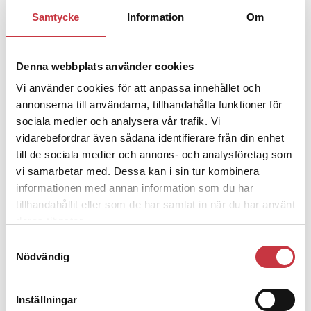
1 juni 2026
Samtycke
Information
Om
Jens Mårtensson:
Snart 20 år i tjänst
– nu ska han lära sig grunderna
Denna webbplats använder cookies
Vi använder cookies för att anpassa innehållet och
4 juni 2026
annonserna till användarna, tillhandahålla funktioner för
Polisregionen erkänner fel: ”Kommer
sociala medier och analysera vår trafik. Vi
att rättas till”
vidarebefordrar även sådana identifierare från din enhet
till de sociala medier och annons- och analysföretag som
vi samarbetar med. Dessa kan i sin tur kombinera
informationen med annan information som du har
tillhandahållit eller som de har samlat in när du har använt
Debatt
deras tjänster.
Samtyckesval
9 juli 2026
Nödvändig
Slutreplik:
Det handlar om
kunskapsstyrning – inte om
forskarnas motiv
Inställningar