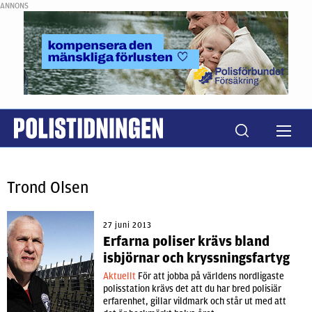
ANNONS
Trond Olsen
27 juni 2013
Erfarna poliser krävs bland
isbjörnar och kryssningsfartyg
Aktuellt
För att jobba på världens nordligaste
polisstation krävs det att du har bred polisiär
erfarenhet, gillar vildmark och står ut med att