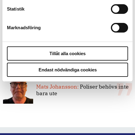
8 juli 2026
Statistik
Replik:
Det är inte evidenskrav som
bakbinder polisen
Marknadsföring
7 juli 2026
Debatt:
Med för höga krav på evidens
Tillåt alla cookies
kan polisen inte göra något alls
Endast nödvändiga cookies
15 juni 2026
Mats Johansson:
Poliser behövs inte
bara ute