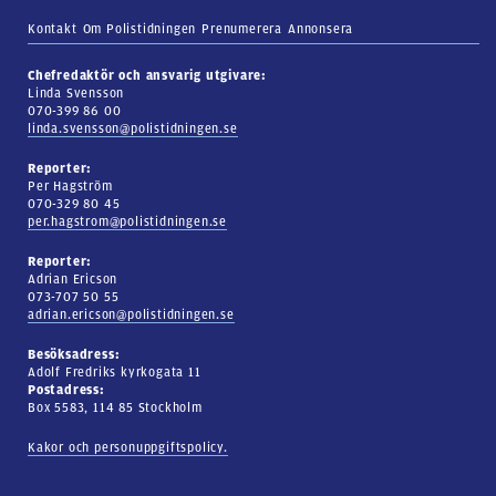
Kontakt
Om Polistidningen
Prenumerera
Annonsera
Chefredaktör och ansvarig utgivare:
Linda Svensson
070-399 86 00
linda.svensson@polistidningen.se
Reporter:
Per Hagström
070-329 80 45
per.hagstrom@polistidningen.se
Reporter:
Adrian Ericson
073-707 50 55
adrian.ericson@polistidningen.se
Besöksadress:
Adolf Fredriks kyrkogata 11
Postadress:
Box 5583, 114 85 Stockholm
Kakor och personuppgiftspolicy.