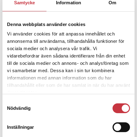
Jens Mårtensson:
Snart 20 år i tjänst
Samtycke
Information
Om
– nu ska han lära sig grunderna
Denna webbplats använder cookies
4 juni 2026
Vi använder cookies för att anpassa innehållet och
Polisregionen erkänner fel: ”Kommer
annonserna till användarna, tillhandahålla funktioner för
att rättas till”
sociala medier och analysera vår trafik. Vi
vidarebefordrar även sådana identifierare från din enhet
till de sociala medier och annons- och analysföretag som
vi samarbetar med. Dessa kan i sin tur kombinera
informationen med annan information som du har
tillhandahållit eller som de har samlat in när du har använt
Debatt
deras tjänster.
Samtyckesval
9 juli 2026
Nödvändig
Slutreplik:
Det handlar om
kunskapsstyrning – inte om
forskarnas motiv
Inställningar