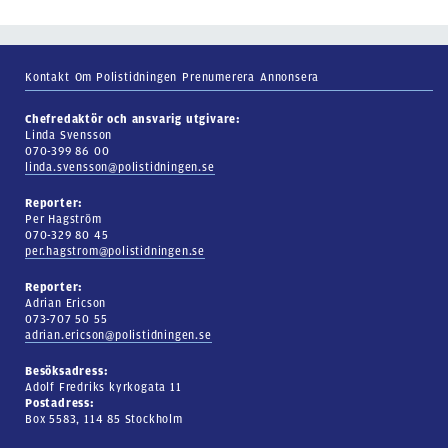
Kontakt
Om Polistidningen
Prenumerera
Annonsera
Chefredaktör och ansvarig utgivare:
Linda Svensson
070-399 86 00
linda.svensson@polistidningen.se
Reporter:
Per Hagström
070-329 80 45
per.hagstrom@polistidningen.se
Reporter:
Adrian Ericson
073-707 50 55
adrian.ericson@polistidningen.se
Besöksadress:
Adolf Fredriks kyrkogata 11
Postadress:
Box 5583, 114 85 Stockholm