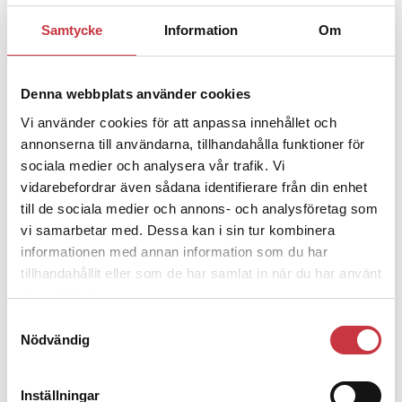
Samtycke
Information
Om
1 juni 2026
Jens Mårtensson:
Snart 20 år i tjänst
– nu ska han lära sig grunderna
Denna webbplats använder cookies
Vi använder cookies för att anpassa innehållet och
4 juni 2026
annonserna till användarna, tillhandahålla funktioner för
Polisregionen erkänner fel: ”Kommer
sociala medier och analysera vår trafik. Vi
att rättas till”
vidarebefordrar även sådana identifierare från din enhet
till de sociala medier och annons- och analysföretag som
vi samarbetar med. Dessa kan i sin tur kombinera
informationen med annan information som du har
tillhandahållit eller som de har samlat in när du har använt
deras tjänster.
Debatt
Samtyckesval
Nödvändig
9 juli 2026
Slutreplik:
Det handlar om
kunskapsstyrning – inte om
Inställningar