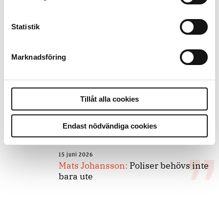
forskarnas motiv
Statistik
8 juli 2026
Replik:
Det är inte evidenskrav som
Marknadsföring
bakbinder polisen
7 juli 2026
Tillåt alla cookies
Debatt:
Med för höga krav på evidens
kan polisen inte göra något alls
Endast nödvändiga cookies
15 juni 2026
Mats Johansson:
Poliser behövs inte
bara ute