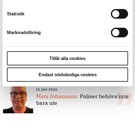
Statistik
8 juli 2026
Replik:
Det är inte evidenskrav som
bakbinder polisen
Marknadsföring
7 juli 2026
Tillåt alla cookies
Debatt:
Med för höga krav på evidens
kan polisen inte göra något alls
Endast nödvändiga cookies
15 juni 2026
Mats Johansson:
Poliser behövs inte
bara ute