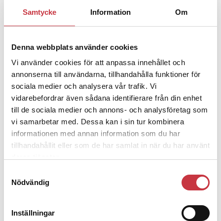
1 juni 2026
Samtycke
Information
Om
Jens Mårtensson:
Snart 20 år i tjänst
– nu ska han lära sig grunderna
Denna webbplats använder cookies
Vi använder cookies för att anpassa innehållet och
4 juni 2026
annonserna till användarna, tillhandahålla funktioner för
Polisregionen erkänner fel: ”Kommer
sociala medier och analysera vår trafik. Vi
att rättas till”
vidarebefordrar även sådana identifierare från din enhet
till de sociala medier och annons- och analysföretag som
vi samarbetar med. Dessa kan i sin tur kombinera
informationen med annan information som du har
tillhandahållit eller som de har samlat in när du har använt
Debatt
deras tjänster.
Samtyckesval
9 juli 2026
Nödvändig
Slutreplik:
Det handlar om
kunskapsstyrning – inte om
forskarnas motiv
Inställningar