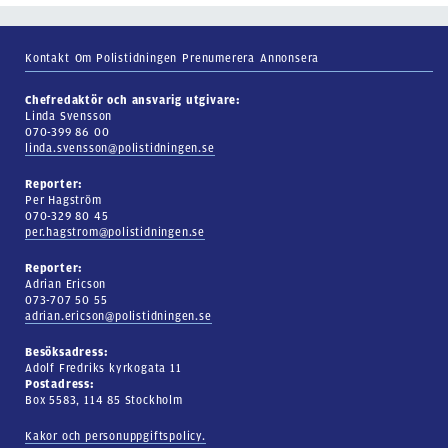
Kontakt
Om Polistidningen
Prenumerera
Annonsera
Chefredaktör och ansvarig utgivare:
Linda Svensson
070-399 86 00
linda.svensson@polistidningen.se
Reporter:
Per Hagström
070-329 80 45
per.hagstrom@polistidningen.se
Reporter:
Adrian Ericson
073-707 50 55
adrian.ericson@polistidningen.se
Besöksadress:
Adolf Fredriks kyrkogata 11
Postadress:
Box 5583, 114 85 Stockholm
Kakor och personuppgiftspolicy.