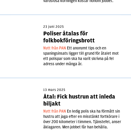
vårdslösa körningen kostar honom jobbet.
23 juni 2025
Poliser åtalas för
folkbokföringsbrott
Nytt från PAN
Ett anonymt tips och en
spaningsinsats ligger till grund för åtalet mot
ett polispar som ska ha varit skrivna på fel
adress under många år.
13 mars 2025
Åtal: Fick hustrun att inleda
biljakt
Nytt från PAN
En ledig polis ska ha förmått sin
hustru att jaga efter en misstänkt fortkörare i
över 200 kilometer i timmen. Tjänstefel, anser
åklagaren. Men jobbet får han behålla.