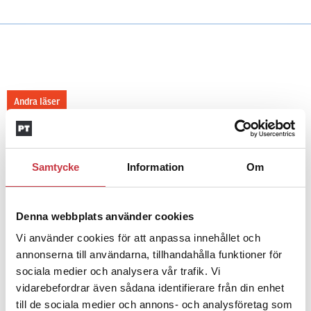
Andra läser
3 juni 2026
Klart: Ingångslönen höjs med 2 300
Samtycke
Information
Om
kronor
Denna webbplats använder cookies
4 juni 2026
Insändare:
Miljoner i sjön –
Vi använder cookies för att anpassa innehållet och
polisaspiranter underkänns på
annonserna till användarna, tillhandahålla funktioner för
godtyckliga grunder
sociala medier och analysera vår trafik. Vi
vidarebefordrar även sådana identifierare från din enhet
till de sociala medier och annons- och analysföretag som