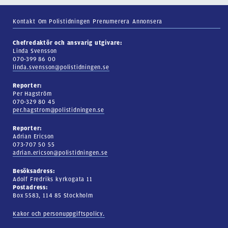
Kontakt
Om Polistidningen
Prenumerera
Annonsera
Chefredaktör och ansvarig utgivare:
Linda Svensson
070-399 86 00
linda.svensson@polistidningen.se
Reporter:
Per Hagström
070-329 80 45
per.hagstrom@polistidningen.se
Reporter:
Adrian Ericson
073-707 50 55
adrian.ericson@polistidningen.se
Besöksadress:
Adolf Fredriks kyrkogata 11
Postadress:
Box 5583, 114 85 Stockholm
Kakor och personuppgiftspolicy.