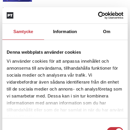
4 juni 2026
Insändare:
Miljoner i sjön –
polisaspiranter underkänns på
Samtycke
Information
Om
godtyckliga grunder
Denna webbplats använder cookies
1 juni 2026
Jens Mårtensson:
Snart 20 år i tjänst
Vi använder cookies för att anpassa innehållet och
– nu ska han lära sig grunderna
annonserna till användarna, tillhandahålla funktioner för
sociala medier och analysera vår trafik. Vi
vidarebefordrar även sådana identifierare från din enhet
till de sociala medier och annons- och analysföretag som
4 juni 2026
Polisregionen erkänner fel: ”Kommer
vi samarbetar med. Dessa kan i sin tur kombinera
att rättas till”
informationen med annan information som du har
tillhandahållit eller som de har samlat in när du har använt
deras tjänster.
Samtyckesval