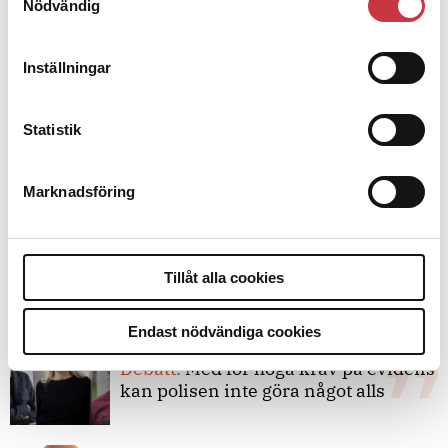
Nödvändig
Debatt
Inställningar
9 juli 2026
Slutreplik:
Det handlar om
kunskapsstyrning – inte om
Statistik
forskarnas motiv
Marknadsföring
8 juli 2026
Replik:
Det är inte evidenskrav som
bakbinder polisen
Tillåt alla cookies
Endast nödvändiga cookies
7 juli 2026
Debatt:
Med för höga krav på evidens
kan polisen inte göra något alls