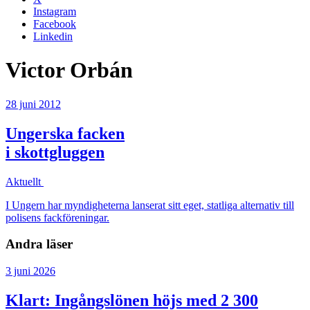
Instagram
Facebook
Linkedin
Victor Orbán
28 juni 2012
Ungerska facken
i skottgluggen
Aktuellt
I Ungern har myndigheterna lanserat sitt eget, statliga alternativ till
polisens fackföreningar.
Andra läser
3 juni 2026
Klart: Ingångslönen höjs med 2 300