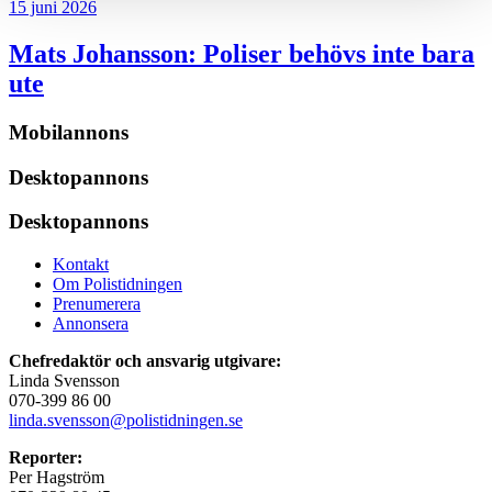
15 juni 2026
Mats Johansson:
Poliser behövs inte bara
ute
Mobilannons
Desktopannons
Desktopannons
Kontakt
Om Polistidningen
Prenumerera
Annonsera
Chefredaktör och ansvarig utgivare:
Linda Svensson
070-399 86 00
linda.svensson@polistidningen.se
Reporter:
Per Hagström