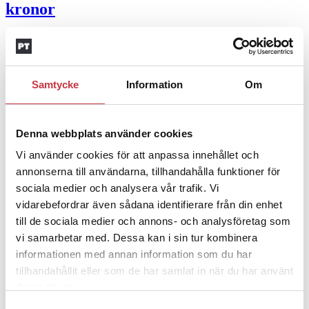
kronor
4 juni 2026
Insändare:
Miljoner i sjön –
polisaspiranter underkänns på
Samtycke
Information
Om
godtyckliga grunder
Denna webbplats använder cookies
1 juni 2026
Vi använder cookies för att anpassa innehållet och
Jens Mårtensson:
Snart 20 år i tjänst – nu
annonserna till användarna, tillhandahålla funktioner för
ska han lära sig grunderna
sociala medier och analysera vår trafik. Vi
vidarebefordrar även sådana identifierare från din enhet
4 juni 2026
till de sociala medier och annons- och analysföretag som
Polisregionen erkänner fel: ”Kommer att
vi samarbetar med. Dessa kan i sin tur kombinera
informationen med annan information som du har
rättas till”
tillhandahållit eller som de har samlat in när du har använt
deras tjänster.
Mobilannons
Samtyckesval