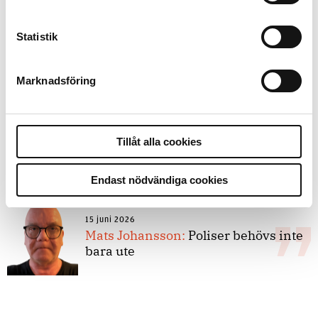
Statistik
8 juli 2026
Replik:
Det är inte evidenskrav som
bakbinder polisen
Marknadsföring
7 juli 2026
Tillåt alla cookies
Debatt:
Med för höga krav på evidens
kan polisen inte göra något alls
Endast nödvändiga cookies
15 juni 2026
Mats Johansson:
Poliser behövs inte
bara ute