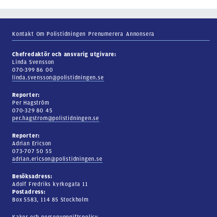
Kontakt
Om Polistidningen
Prenumerera
Annonsera
Chefredaktör och ansvarig utgivare:
Linda Svensson
070-399 86 00
linda.svensson@polistidningen.se
Reporter:
Per Hagström
070-329 80 45
per.hagstrom@polistidningen.se
Reporter:
Adrian Ericson
073-707 50 55
adrian.ericson@polistidningen.se
Besöksadress:
Adolf Fredriks kyrkogata 11
Postadress:
Box 5583, 114 85 Stockholm