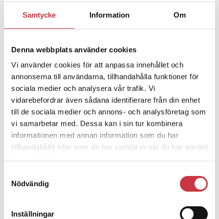
Samtycke
Information
Om
1 juni 2026
Jens Mårtensson:
Snart 20 år i tjänst
– nu ska han lära sig grunderna
Denna webbplats använder cookies
Vi använder cookies för att anpassa innehållet och
4 juni 2026
annonserna till användarna, tillhandahålla funktioner för
Polisregionen erkänner fel: ”Kommer
sociala medier och analysera vår trafik. Vi
att rättas till”
vidarebefordrar även sådana identifierare från din enhet
till de sociala medier och annons- och analysföretag som
vi samarbetar med. Dessa kan i sin tur kombinera
informationen med annan information som du har
tillhandahållit eller som de har samlat in när du har använt
Debatt
deras tjänster.
Samtyckesval
Nödvändig
9 juli 2026
Slutreplik:
Det handlar om
kunskapsstyrning – inte om
Inställningar
forskarnas motiv