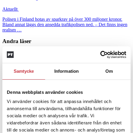
Aktuellt
Polisen i Finland hotas av sparkrav på över 300 miljoner kronor.
Bland annat läggs den ansedda trafikpolisen ned. – Det finns ingen
realism …
Andra läser
3 juni 2026
Klart: Ingångslönen höjs med 2 300
Samtycke
Information
Om
kronor
4 juni 2026
Denna webbplats använder cookies
Insändare:
Miljoner i sjön –
Vi använder cookies för att anpassa innehållet och
polisaspiranter underkänns på
annonserna till användarna, tillhandahålla funktioner för
godtyckliga grunder
sociala medier och analysera vår trafik. Vi
vidarebefordrar även sådana identifierare från din enhet
1 juni 2026
till de sociala medier och annons- och analysföretag som