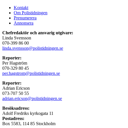
Kontakt
Om Polistidningen
Prenumerera
Annonsera
Chefredaktör och ansvarig utgivare:
Linda Svensson
070-399 86 00
linda.svensson@polistidningen.se
Reporter:
Per Hagström
070-329 80 45
per.hagstrom@polistidningen.se
Reporter:
Adrian Ericson
073-707 50 55
adrian.ericson@polistidningen.se
Besöksadress:
Adolf Fredriks kyrkogata 11
Postadress:
Box 5583, 114 85 Stockholm