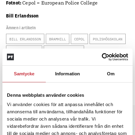
Cepol = European Police College
Fotnot:
Bill Erlandsson
Ämnen i artikeln
BILL ERLANDSSON
BRAMHILL
CEPOL
POLISHÖGSKOLAN
STORBRITANNIEN
VERONIQE MATHIEU
Text
Polistidningen
Samtycke
Information
Om
17 oktober 2010
Dela artikel:
Facebook
X
E-post
Denna webbplats använder cookies
Vi använder cookies för att anpassa innehållet och
annonserna till användarna, tillhandahålla funktioner för
Andra läser
sociala medier och analysera vår trafik. Vi
vidarebefordrar även sådana identifierare från din enhet
3 juni 2026
till de sociala medier och annons- och analysföretag som