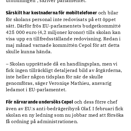
utbildningen”, skriver parlamentet.
och bilar
Särskilt har kostnaderna för mobiltelefoner
för skolans personal inte redovisats på ett öppet
sätt. Därför frös EU-parlamentets budgetkommitté
425 000 euro (4,2 miljoner kronor) tills skolan kan
visa upp en tillfredsställande redovisning. Redan i
maj månad varnade kommittén Cepol för att detta
skulle kunna hända.
– Skolan upprättade då en handlingsplan, men vi
fick ingen tillräckligt detaljerad bild av åtgärderna,
inte heller någon tidsplan för när de skulle
genomföras, säger Veroniqe Mathieu, ansvarig
ledamot i EU-parlamentet.
och dess förre chef
För närvarande undersöks Cepol
även av EU:s anti-bedrägeribyrå Olaf. I februari fick
skolan en ny ledning som nu jobbar med att försöka
få ordning på administrationen.