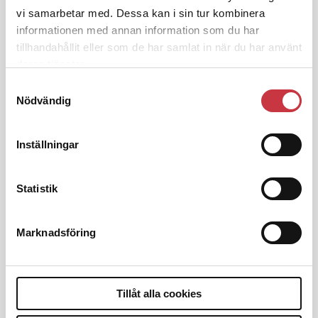
Klart: Ingångslönen höjs med 2 300
vi samarbetar med. Dessa kan i sin tur kombinera
kronor
informationen med annan information som du har
tillhandahållit eller som de har samlat in när du har använt
deras tjänster.
4 juni 2026
Insändare:
Miljoner i sjön –
Samtyckesval
polisaspiranter underkänns på
Nödvändig
godtyckliga grunder
Inställningar
1 juni 2026
Jens Mårtensson:
Snart 20 år i tjänst
Statistik
– nu ska han lära sig grunderna
Marknadsföring
4 juni 2026
Polisregionen erkänner fel: ”Kommer
att rättas till”
Tillåt alla cookies