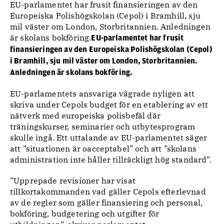
EU-parlamentet har frusit finansieringen av den
Europeiska Polishögskolan (Cepol) i Bramhill, sju
mil väster om London, Storbritannien. Anledningen
är skolans bokföring.
EU-parlamentet har frusit
finansieringen av den Europeiska Polishögskolan (Cepol)
i Bramhill, sju mil väster om London, Storbritannien.
Anledningen är skolans bokföring.
EU-parlamentets ansvariga vägrade nyligen att
skriva under Cepols budget för en etablering av ett
nätverk med europeiska polisbefäl där
träningskurser, seminarier och utbytesprogram
skulle ingå. Ett uttalande av EU-parlamentet säger
att ”situationen är oacceptabel” och att ”skolans
administration inte håller tillräckligt hög standard”.
”Upprepade revisioner har visat
tillkortakommanden vad gäller Cepols efterlevnad
av de regler som gäller finansiering och personal,
bokföring, budgetering och utgifter för