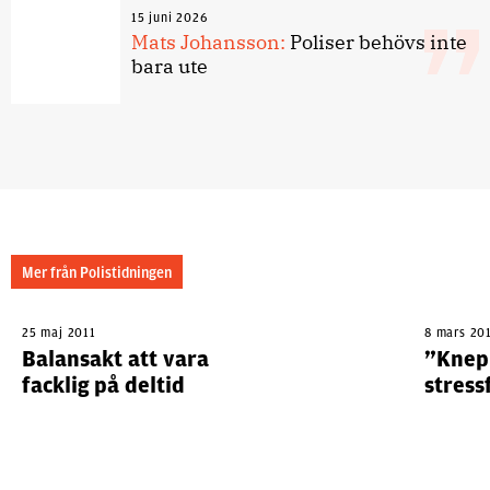
15 juni 2026
Mats Johansson:
Poliser behövs inte
bara ute
Mer från Polistidningen
25 maj 2011
8 mars 20
Balansakt att vara
”Knepi
facklig på deltid
stress