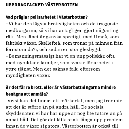
UPPDRAG FACKET: VÄSTERBOTTEN
Vad präglar polisarbetet i Västerbotten?
Vi har den lägsta brottsligheten och de tryggaste
–
medborgarna, så vi har antagligen gjort någonting
rätt. Men länet är ganska spretigt, med Umeå, som
faktiskt växer, Skellefteå, som tronar på minnen från
fornstora da?r, och sedan en stor glesbygd.
Bemanningsmässigt har vi en ung poliskår, ofta
–
med nybildade familjer, som svarar för arbetet i
yttre tjänst. Men det saknas folk, eftersom
myndigheten växer.
Är det färre brott, eller är Västerbottningarna mindre
benägna att anmäla?
-Visst kan det finnas ett mörkertal, men jag tror inte
att det är större än på andra håll. De sociala
skyddsnäten vi har här uppe är nog lite tätare än på
annat håll. Det gör det lättare att fånga upp problem
innan de växer sig stora. Västerbotten är också till