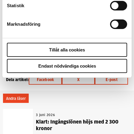
Per Hörberg
Ordförande:
Statistik
Ämnen i artikeln
Marknadsföring
HUVUDSKYDDSOMBUD
PETER BURMAN
UPPDRAG FACKET
VÄSTERBOTTEN
Tillåt alla cookies
Text
Eva Schoultz
12 april 2011
Endast nödvändiga cookies
Dela artikel:
Facebook
X
E-post
Andra läser
3 juni 2026
Klart: Ingångslönen höjs med 2 300
kronor