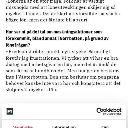
-Lönerna är en stor fråga. Folk här är väldigt
missnöjda med att löneutvecklingen skiljer sig så
mycket i landet. Det är klart att storstäderna ska ha
högre lön, men det får inte bli absurt.
Hur ser ni på det tal om maskningsaktioner som
förekommit, bland annat i Norrbotten, på grund av
lönefrågan?
Fredsplikt råder punkt, nytt stycke. Samtidigt
–
förstår jag frustrationen. Vi tycker att vi har en bra
dialog med arbetsgivaren här, men det är ändå de
som får bära hundhuvudet. Men budgeten bestäms
inte i Västerbotten. Den som beslutar om pengarna
behöver kanske inte vara här och konstatera att det
skiljer väl mycket i lön.
Samtycke
Information
Om
FAKTA: Peter Burman