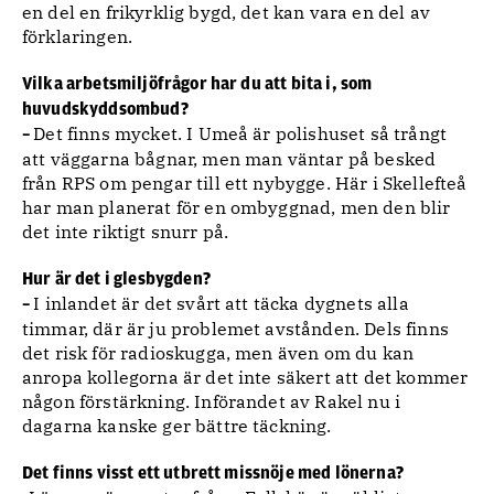
en del en frikyrklig bygd, det kan vara en del av
förklaringen.
Vilka arbetsmiljöfrågor har du att bita i, som
huvudskyddsombud?
Det finns mycket. I Umeå är polishuset så trångt
–
att väggarna bågnar, men man väntar på besked
från RPS om pengar till ett nybygge. Här i Skellefteå
har man planerat för en ombyggnad, men den blir
det inte riktigt snurr på.
Hur är det i glesbygden?
I inlandet är det svårt att täcka dygnets alla
–
timmar, där är ju problemet avstånden. Dels finns
det risk för radioskugga, men även om du kan
anropa kollegorna är det inte säkert att det kommer
någon förstärkning. Införandet av Rakel nu i
dagarna kanske ger bättre täckning.
Det finns visst ett utbrett missnöje med lönerna?