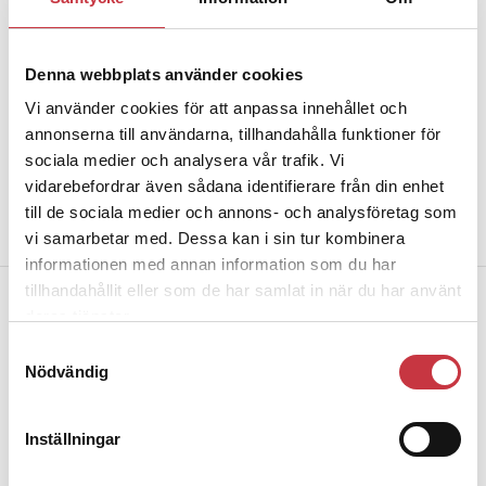
50 år
Ålder:
Denna webbplats använder cookies
Skellefteå
Bor:
Vi använder cookies för att anpassa innehållet och
annonserna till användarna, tillhandahålla funktioner för
Utredare på utredningsenheten i
Jobbar som:
Skellefteå.
sociala medier och analysera vår trafik. Vi
vidarebefordrar även sådana identifierare från din enhet
Huvudskyddsombud på halvtid
Fackligt uppdrag:
till de sociala medier och annons- och analysföretag som
sedan ungefär ett år.
vi samarbetar med. Dessa kan i sin tur kombinera
informationen med annan information som du har
tillhandahållit eller som de har samlat in när du har använt
deras tjänster.
FAKTA:
Förbundsområde Västerbotten
Samtyckesval
Nödvändig
437 aktiva och 70 passiva.
Antal medlemmar:
Nio i styrelsen, fyra suppleanter
Förtroendevalda:
Inställningar
och 19 skyddsombud.