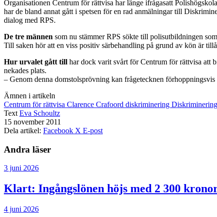
Organisationen Centrum för rättvisa har länge ifrågasatt Polishögskola
har de bland annat gått i spetsen för en rad anmälningar till Diskri
dialog med RPS.
De tre männen
som nu stämmer RPS sökte till polisutbildningen som
Till saken hör att en viss positiv särbehandling på grund av kön är tillå
Hur urvalet gått till
har dock varit svårt för Centrum för rättvisa at
nekades plats.
– Genom denna domstolsprövning kan frågetecknen förhoppningsvis rä
Ämnen i artikeln
Centrum för rättvisa
Clarence Crafoord
diskriminering
Diskrimineri
Text
Eva Schoultz
15 november 2011
Dela artikel:
Facebook
X
E-post
Andra läser
3 juni 2026
Klart: Ingångslönen höjs med 2 300 krono
4 juni 2026