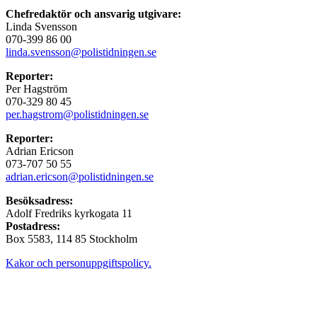
Chefredaktör och ansvarig utgivare:
Linda Svensson
070-399 86 00
linda.svensson@polistidningen.se
Reporter:
Per Hagström
070-329 80 45
per.hagstrom@polistidningen.se
Reporter:
Adrian Ericson
073-707 50 55
adrian.ericson@polistidningen.se
Besöksadress:
Adolf Fredriks kyrkogata 11
Postadress:
Box 5583, 114 85 Stockholm
Kakor och personuppgiftspolicy.