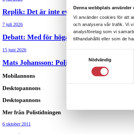
Denna webbplats använder 
Replik:
Det är inte evidenskrav som bakbi
Vi använder cookies för att a
och analysera vår trafik. Vi 
7 juli 2026
analysföretag som vi samarb
Debatt:
Med för höga krav på evidens kan p
tillhandahållit eller som de h
15 juni 2026
Samtyckesval
Nödvändig
Mats Johansson:
Poliser behövs inte bara 
Mobilannons
Desktopannons
Desktopannons
Mer från Polistidningen
6 oktober 2011