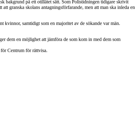
bakgrund på ett otillåtet sätt. Som Polistidningen tidigare skrivit
t att granska skolans antagningsförfarande, men att man ska inleda en
t kvinnor, samtidigt som en majoritet av de sökande var män.
som ger dem en möjlighet att jämföra de som kom in med dem som
ör Centrum för rättvisa.