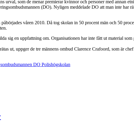
ns urval, som de menar premierar kvinnor och personer med annan etnisk 
mineringsombudsmannen (DO). Nyligen meddelade DO att man inte har rät
 påbörjades våren 2010. Då tog skolan in 50 procent män och 50 procen
ten.
t bilda sig en uppfattning om. Organisationen har inte fått ut material 
tas ut, uppger de tre männens ombud Clarence Crafoord, som är chef f
ngsombudsmannen
DO
Polishögskolan
r