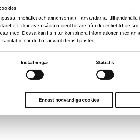
cookies
nder polisen
npassa innehållet och annonserna till användarna, tillhandahålla 
vidarebefordrar även sådana identifierare från din enhet till de s
etar med. Dessa kan i sin tur kombinera informationen med ann
olisen inte göra något alls
ar samlat in när du har använt deras tjänster.
Inställningar
Statistik
ute
Endast nödvändiga cookies