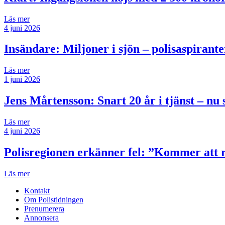
Läs mer
4 juni 2026
Insändare:
Miljoner i sjön – polisaspiran
Läs mer
1 juni 2026
Jens Mårtensson:
Snart 20 år i tjänst – n
Läs mer
4 juni 2026
Polisregionen erkänner fel: ”Kommer att rä
Läs mer
Kontakt
Om Polistidningen
Prenumerera
Annonsera