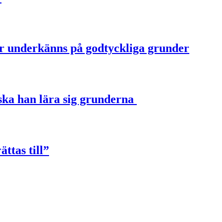
ter underkänns på godtyckliga grunder
u ska han lära sig grunderna
ttas till”