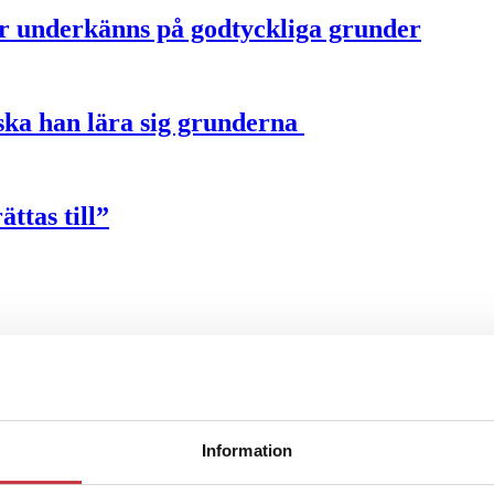
ter underkänns på godtyckliga grunder
u ska han lära sig grunderna
ttas till”
ng – inte om forskarnas motiv
Information