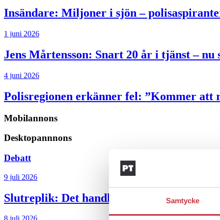
Insändare:
Miljoner i sjön – polisaspiran
1 juni 2026
Jens Mårtensson:
Snart 20 år i tjänst – n
4 juni 2026
Polisregionen erkänner fel: ”Kommer att rä
Mobilannons
Desktopannnons
Debatt
9 juli 2026
Slutreplik:
Det handlar om kunskapsstyrni
Samtycke
8 juli 2026