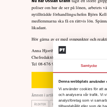
tagit ett större gre
Nu har Ossian Grahn
poliser om hur de ser på lönen, arbetets v
nytillträdde förhandlingschefen Björn Kell
medlemmarna ska få en rättvis lön. Spänna
likadant.
Hör gärna av er med synpunkter och reakt
Anna Hjorth
Chefredaktör
Tel 08-676 97 35
Samtycke
Detta är Redaktörens rade
Denna webbplats använder 
Vi använder cookies för att a
och analysera vår trafik. Vi 
Ämnen i artikeln
analysföretag som vi samarb
ÅSIKTER
LÖN
LÖNEANALYS
LÖNEPOLITISK
tillhandahållit eller som de h