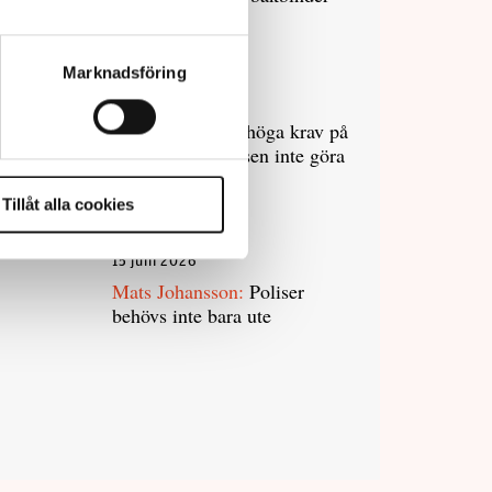
polisen
Marknadsföring
7 juli 2026
Debatt:
Med för höga krav på
evidens kan polisen inte göra
något alls
Tillåt alla cookies
15 juni 2026
Mats Johansson:
Poliser
behövs inte bara ute