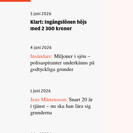
3 juni 2026
Klart: Ingångslönen höjs
med 2 300 kronor
4 juni 2026
Insändare:
Miljoner i sjön –
polisaspiranter underkänns på
godtyckliga grunder
1 juni 2026
Jens Mårtensson:
Snart 20 år
i tjänst – nu ska han lära sig
grunderna