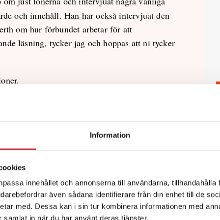
pp om just lönerna och intervjuat några vanliga
ärde och innehåll. Han har också intervjuat den
erth om hur förbundet arbetar för att
nde läsning, tycker jag och hoppas att ni tycker
ioner.
Information
r. Åsikterna är skribentens egna.
cookies
npassa innehållet och annonserna till användarna, tillhandahålla 
vidarebefordrar även sådana identifierare från din enhet till de s
etar med. Dessa kan i sin tur kombinera informationen med ann
T PROGRAM
ar samlat in när du har använt deras tjänster.