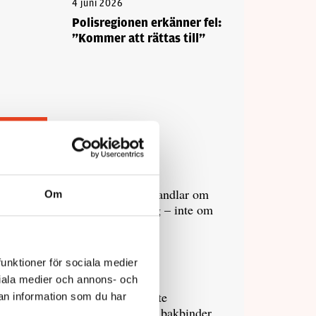
4 juni 2026
Polisregionen erkänner fel:
”Kommer att rättas till”
Debatt
9 juli 2026
Slutreplik:
Det handlar om
Om
kunskapsstyrning – inte om
forskarnas motiv
funktioner för sociala medier
8 juli 2026
ociala medier och annons- och
Replik:
Det är inte
an information som du har
evidenskrav som bakbinder