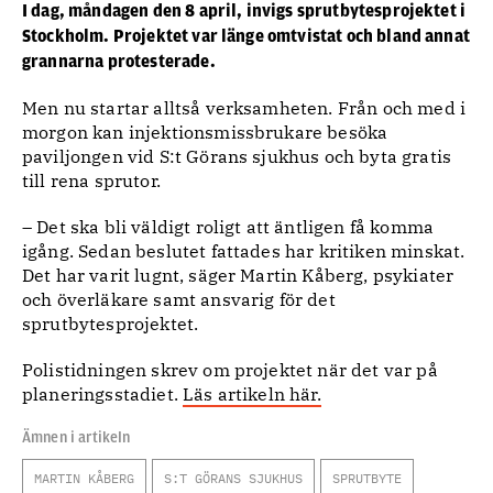
I dag, måndagen den 8 april, invigs sprutbytesprojektet i
Stockholm. Projektet var länge omtvistat och bland annat
grannarna protesterade.
Men nu startar alltså verksamheten. Från och med i
morgon kan injektionsmissbrukare besöka
paviljongen vid S:t Görans sjukhus och byta gratis
till rena sprutor.
– Det ska bli väldigt roligt att äntligen få komma
igång. Sedan beslutet fattades har kritiken minskat.
Det har varit lugnt, säger Martin Kåberg, psykiater
och överläkare samt ansvarig för det
sprutbytesprojektet.
Polistidningen skrev om projektet när det var på
planeringsstadiet.
Läs artikeln här.
Ämnen i artikeln
MARTIN KÅBERG
S:T GÖRANS SJUKHUS
SPRUTBYTE