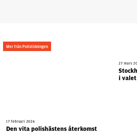
Mer från Polistidningen
27 mars 2
Stock
i vale
17 februari 2026
Den vita polishästens återkomst