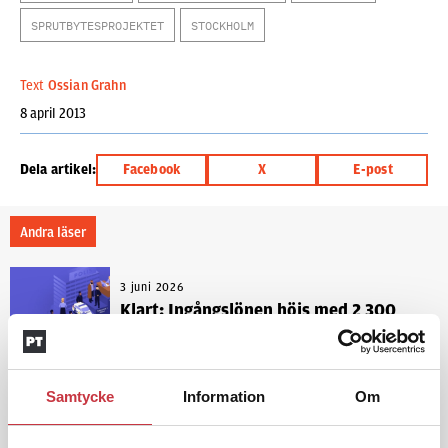
SPRUTBYTESPROJEKTET
STOCKHOLM
Text
Ossian Grahn
8 april 2013
Dela artikel:
Facebook
X
E-post
Andra läser
3 juni 2026
Klart: Ingångslönen höjs med 2 300
kronor
Samtycke
Information
Om
4 juni 2026
Insändare:
Miljoner i sjön –
polisaspiranter underkänns på