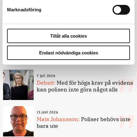
Slutreplik:
Det handlar om
kunskapsstyrning – inte om
Marknadsföring
forskarnas motiv
Tillåt alla cookies
8 juli 2026
Replik:
Det är inte evidenskrav som
bakbinder polisen
Endast nödvändiga cookies
7 juli 2026
Debatt:
Med för höga krav på evidens
kan polisen inte göra något alls
15 juni 2026
Mats Johansson:
Poliser behövs inte
bara ute