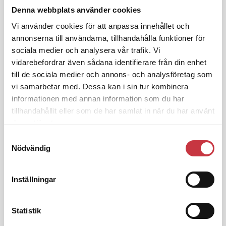
godtyckliga grunder
Denna webbplats använder cookies
Vi använder cookies för att anpassa innehållet och
annonserna till användarna, tillhandahålla funktioner för
1 juni 2026
sociala medier och analysera vår trafik. Vi
Jens Mårtensson:
Snart 20 år i tjänst
vidarebefordrar även sådana identifierare från din enhet
– nu ska han lära sig grunderna
till de sociala medier och annons- och analysföretag som
vi samarbetar med. Dessa kan i sin tur kombinera
informationen med annan information som du har
4 juni 2026
tillhandahållit eller som de har samlat in när du har använt
Polisregionen erkänner fel: ”Kommer
deras tjänster.
att rättas till”
Samtyckesval
Nödvändig
Inställningar
Debatt
Statistik
9 juli 2026