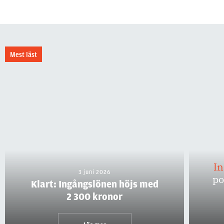
Mest läst
I
3 juni 2026
po
Klart: Ingångslönen höjs med
2 300 kronor