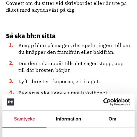
Oavsett om du sitter vid skrivbordet eller är ute på
fältet med skyddsväst på dig.
Så ska bh:n sitta
Knäpp bh:n på magen, det spelar ingen roll om
du knäpper den framifrån eller bakifrån.
Dra den rakt uppåt tills det säger stopp, upp
till där brösten börjar.
Lyft i bröstet i kuporna, ett i taget.
Byglarna ska ligga an mot bröstbenet.
Justera axelbanden så att brösten får ett lyft.
Känn efter så att bh:n sitter tight runt om. När
Samtycke
Information
Om
du köper en ny bh ska du alltid knäppa den på
yttersta hylsan, så att du senare kan spänna in
den om den sträcks ut.