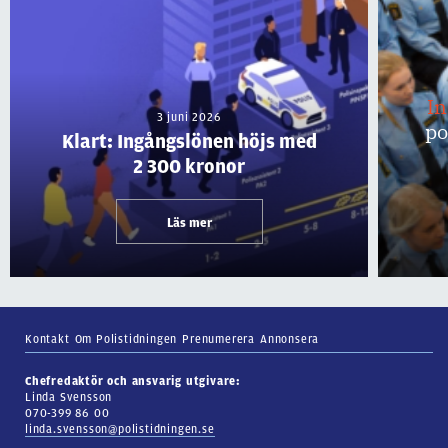
I
3 juni 2026
po
Klart: Ingångslönen höjs med
2 300 kronor
Läs mer
Kontakt
Om Polistidningen
Prenumerera
Annonsera
Chefredaktör och ansvarig utgivare:
Linda Svensson
070-399 86 00
linda.svensson@polistidningen.se