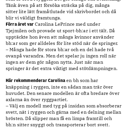
Tänk även på att försöka sträcka på dig, många
sitter lite lätt framåtlutade vid skrivbordet och då
blir vi väldigt framtunga.
Carolina LePrince med under
Förra året var
Tjejmilen och provade ut sport-bh:ar i ett tält. Då
upptäckte hon även att många kvinnor använder
bh:ar som ger alldeles för lite stöd när de springer.
– Många hade för stora bh:ar och en del hade två
ovanpå varandra. Men det spelar ju ingen roll när
ingen av dem gör någon nytta. Just när man
springer är det extra viktigt med stötdämpningen.
en bh som har
Här rekommenderar Carolina
knäppning i ryggen, inte en sådan man trär över
huvudet. Den senare modellen är ofta bredare över
axlarna än över ryggpartiet.
– Välj en modell med tyg på insidan som absorberar
svett, nät i ryggen och gärna med en delning mellan
brösten. Då slipper man få en limpa framtill och
bh:n sitter snyggt och transporterar bort svett.