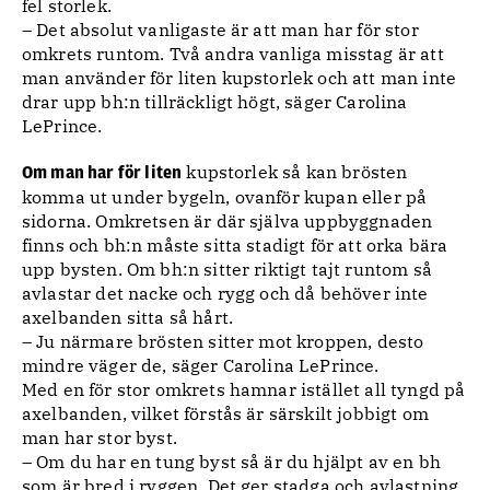
fel storlek.
– Det absolut vanligaste är att man har för stor
omkrets runtom. Två andra vanliga misstag är att
man använder för liten kupstorlek och att man inte
drar upp bh:n tillräckligt högt, säger Carolina
LePrince.
kupstorlek så kan brösten
Om man har för liten
komma ut under bygeln, ovanför kupan eller på
sidorna. Omkretsen är där själva uppbyggnaden
finns och bh:n måste sitta stadigt för att orka bära
upp bysten. Om bh:n sitter riktigt tajt runtom så
avlastar det nacke och rygg och då behöver inte
axelbanden sitta så hårt.
– Ju närmare brösten sitter mot kroppen, desto
mindre väger de, säger Carolina LePrince.
Med en för stor omkrets hamnar istället all tyngd på
axelbanden, vilket förstås är särskilt jobbigt om
man har stor byst.
– Om du har en tung byst så är du hjälpt av en bh
som är bred i ryggen. Det ger stadga och avlastning.