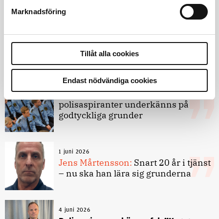
Andra läser
Marknadsföring
3 juni 2026
Klart: Ingångslönen höjs med 2 300
kronor
Tillåt alla cookies
Endast nödvändiga cookies
4 juni 2026
Insändare:
Miljoner i sjön –
polisaspiranter underkänns på
godtyckliga grunder
1 juni 2026
Jens Mårtensson:
Snart 20 år i tjänst
– nu ska han lära sig grunderna
4 juni 2026