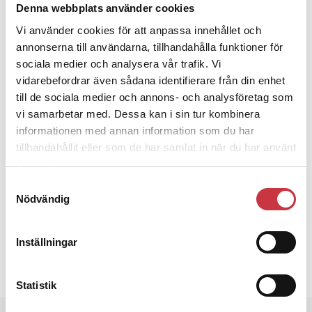
Denna webbplats använder cookies
Om brösten väller ut ur kuporna vid
Vi använder cookies för att anpassa innehållet och
armhålorna så behöver du en större
annonserna till användarna, tillhandahålla funktioner för
kupstorlek.
sociala medier och analysera vår trafik. Vi
vidarebefordrar även sådana identifierare från din enhet
till de sociala medier och annons- och analysföretag som
vi samarbetar med. Dessa kan i sin tur kombinera
Karin Janson
informationen med annan information som du har
Ämnen i artikeln
tillhandahållit eller som de har samlat in när du har använt
deras tjänster.
BH
CAROLINA LEPRINCE
KARIN JANSON
RYGG
Samtyckesval
Nödvändig
Text
Polistidningen
5 september 2013
Inställningar
Dela artikel:
Facebook
X
E-post
Statistik