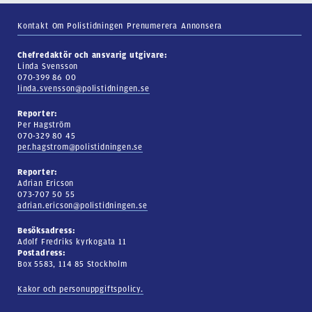
Kontakt
Om Polistidningen
Prenumerera
Annonsera
Chefredaktör och ansvarig utgivare:
Linda Svensson
070-399 86 00
linda.svensson@polistidningen.se
Reporter:
Per Hagström
070-329 80 45
per.hagstrom@polistidningen.se
Reporter:
Adrian Ericson
073-707 50 55
adrian.ericson@polistidningen.se
Besöksadress:
Adolf Fredriks kyrkogata 11
Postadress:
Box 5583, 114 85 Stockholm
Kakor och personuppgiftspolicy.