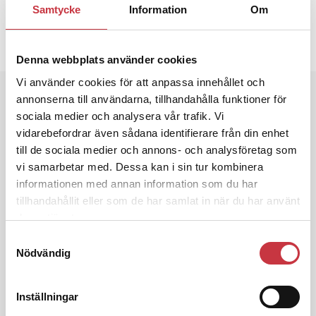
20 februari 2014
Samtycke
Information
Om
Dela artikel:
Facebook
X
E-post
Denna webbplats använder cookies
Vi använder cookies för att anpassa innehållet och
Andra läser
annonserna till användarna, tillhandahålla funktioner för
sociala medier och analysera vår trafik. Vi
3 juni 2026
vidarebefordrar även sådana identifierare från din enhet
Klart: Ingångslönen höjs med 2 300
till de sociala medier och annons- och analysföretag som
kronor
vi samarbetar med. Dessa kan i sin tur kombinera
informationen med annan information som du har
tillhandahållit eller som de har samlat in när du har använt
4 juni 2026
deras tjänster.
Insändare:
Miljoner i sjön –
polisaspiranter underkänns på
Samtyckesval
godtyckliga grunder
Nödvändig
Inställningar
1 juni 2026