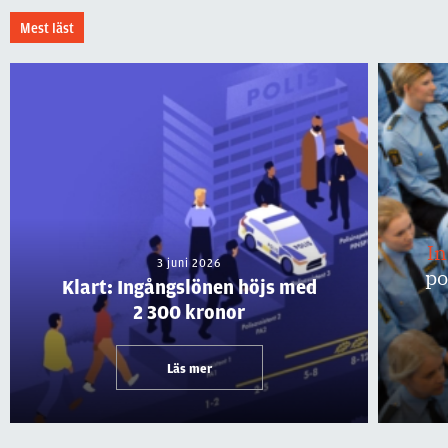
Mest läst
I
3 juni 2026
po
Klart: Ingångslönen höjs med
2 300 kronor
Läs mer