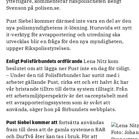
ytterligare, kommenterar rikspolischefen Bengt
Svenson på polisen.se.
Pust Siebel kommer därmed inte vara en del av den
nya polismyndighetens it-lösning. Huruvida ett nytt
it-verktyg för avrapportering och utredning ska
utvecklas blir en fråga för den nya myndigheten,
uppger Rikspolisstyrelsen.
Lena Nitz kom
Enligt Polisförbundets ordförande
beslutet om att lägga ner Pust inte en dag för tidigt.
– Under den tid Polisförbundet har suttit med i
arbetet gällande Pust, cirka ett och ett halvt år, har
vår bristande tilltro till detta system tilltagit. Från
ett arbetsmiljöperspektiv är det oacceptabelt med
ett avrapporteringssystem som är svårt att
använda, säger hon på förbundets webbplats.
fortsätta användas
Pust Siebel kommer att
fram till dess att de gamla systemen RAR
och DurTvå åter kan tas i bruk. För att