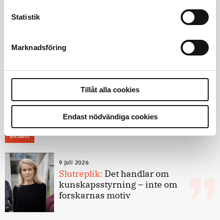
Jens Mårtensson:
Snart 20 år i tjänst
– nu ska han lära sig grunderna
Statistik
Marknadsföring
4 juni 2026
Polisregionen erkänner fel: ”Kommer
att rättas till”
Tillåt alla cookies
Endast nödvändiga cookies
Debatt
9 juli 2026
Slutreplik:
Det handlar om
kunskapsstyrning – inte om
forskarnas motiv