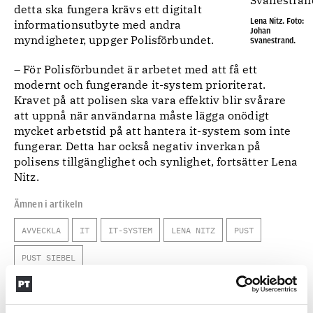
detta ska fungera krävs ett digitalt
Lena Nitz. Foto:
informationsutbyte med andra
Johan
myndigheter, uppger Polisförbundet.
Svanestrand.
– För Polisförbundet är arbetet med att få ett
modernt och fungerande it-system prioriterat.
Kravet på att polisen ska vara effektiv blir svårare
att uppnå när användarna måste lägga onödigt
mycket arbetstid på att hantera it-system som inte
fungerar. Detta har också negativ inverkan på
polisens tillgänglighet och synlighet, fortsätter Lena
Nitz.
Ämnen i artikeln
AVVECKLA
IT
IT-SYSTEM
LENA NITZ
PUST
PUST SIEBEL
Text
Marieke Johnson f d medarbetare