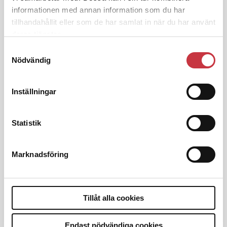
informationen med annan information som du har
tillhandahållit eller som de har samlat in när du har använt
4 juni 2026
Insändare:
Miljoner i sjön –
deras tjänster.
polisaspiranter underkänns på
Samtyckesval
godtyckliga grunder
Nödvändig
Inställningar
1 juni 2026
Jens Mårtensson:
Snart 20 år i tjänst
– nu ska han lära sig grunderna
Statistik
Marknadsföring
4 juni 2026
Polisregionen erkänner fel: ”Kommer
att rättas till”
Tillåt alla cookies
Endast nödvändiga cookies