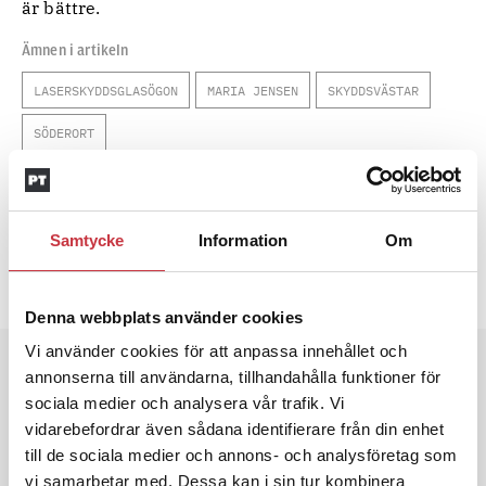
är bättre.
Ämnen i artikeln
LASERSKYDDSGLASÖGON
MARIA JENSEN
SKYDDSVÄSTAR
SÖDERORT
Text
Ossian Grahn
11 juni 2014
Samtycke
Information
Om
Dela artikel:
Facebook
X
E-post
Denna webbplats använder cookies
Vi använder cookies för att anpassa innehållet och
Andra läser
annonserna till användarna, tillhandahålla funktioner för
sociala medier och analysera vår trafik. Vi
3 juni 2026
vidarebefordrar även sådana identifierare från din enhet
Klart: Ingångslönen höjs med 2 300
till de sociala medier och annons- och analysföretag som
kronor
vi samarbetar med. Dessa kan i sin tur kombinera