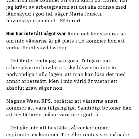
västarna inte kommer att vara klara då. Därför har
jag krävt av arbetsgivaren att det ska ordnas med
låneskydd i god tid, säger Maria Jensen,
huvudskyddsombud i Söderort.
ännu och konstaterar att
Hon har inte fått något svar
om inte västarna är på plats i tid kommer hon att
verka för ett skyddsstopp.
– Det är det enda jag kan göra. Tidigare har
arbetsgivaren hävdat att skyddsvästar inte är
nödvändiga i alla lägen, att man kan lösa det med
annat arbetssätt. Men i min värld är västar ett
absolut krav, säger hon.
Magnus Wass, RPS, berättar att västarna snart
kommer att vara tillgängliga. Samtidigt betonar han
att beställaren måste vara ute i god tid.
– Det går inte att beställa två veckor innan
aspiranterna kommer. Tre eller rentav sex månader