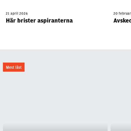
21 april 2026
20 februa
Här brister aspiranterna
Avsked
Mest läst